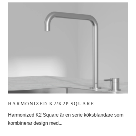
HARMONIZED K2/K2P SQUARE
C
Harmonized K2 Square är en serie köksblandare som
Vår
kombinerar design med...
De 