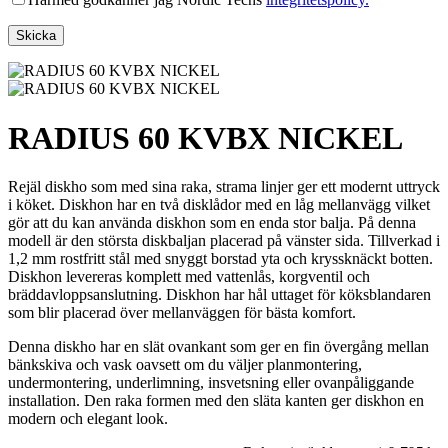
RADIUS 60 KVBX NICKEL
Rejäl diskho som med sina raka, strama linjer ger ett modernt uttryck
i köket. Diskhon har en två disklådor med en låg mellanvägg vilket
gör att du kan använda diskhon som en enda stor balja. På denna
modell är den största diskbaljan placerad på vänster sida. Tillverkad i
1,2 mm rostfritt stål med snyggt borstad yta och kryssknäckt botten.
Diskhon levereras komplett med vattenlås, korgventil och
bräddavloppsanslutning. Diskhon har hål uttaget för köksblandaren
som blir placerad över mellanväggen för bästa komfort.
Denna diskho har en slät ovankant som ger en fin övergång mellan
bänkskiva och vask oavsett om du väljer planmontering,
undermontering, underlimning, insvetsning eller ovanpåliggande
installation. Den raka formen med den släta kanten ger diskhon en
modern och elegant look.