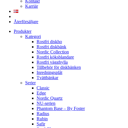
Kontakt
Karriär
Återförsäljare
Produkter
Kategori
Rostfri diskho
Rostfri diskbänk
Nordic Collection
Rostfri köksblandare
Rostfri vägghylla
Tillbehör för diskbänken
Inredningsplåt
Tvättbänkar
Serier
Classic
Edge
Nordic Quartz
NU-serien
Phantom Base – By Foster
Radius
Rubin
Safir