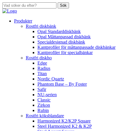
Sök
Produkter
Rostfri diskbänk
Opal Standarddiskbänk
Opal Måttanpassad diskbänk
Specialdesignad diskbänk
Kantprofiler för måttanpassade diskbänkar
Kantprofiler för specialbänkar
Rostfri diskho
Edge
Radius
Titan
Nordic Quartz
Phantom Base – By Foster
Safir
NU-serien
Classic
Zirkon
Rubin
Rostfri köksblandare
Harmonized K2/K2P Square
Steel Harmonized K2 & K2P