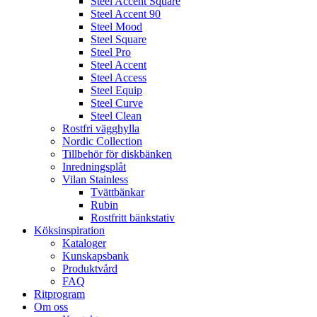
Steel Accent Square
Steel Accent 90
Steel Mood
Steel Square
Steel Pro
Steel Accent
Steel Access
Steel Equip
Steel Curve
Steel Clean
Rostfri vägghylla
Nordic Collection
Tillbehör för diskbänken
Inredningsplåt
Vilan Stainless
Tvättbänkar
Rubin
Rostfritt bänkstativ
Köksinspiration
Kataloger
Kunskapsbank
Produktvård
FAQ
Ritprogram
Om oss