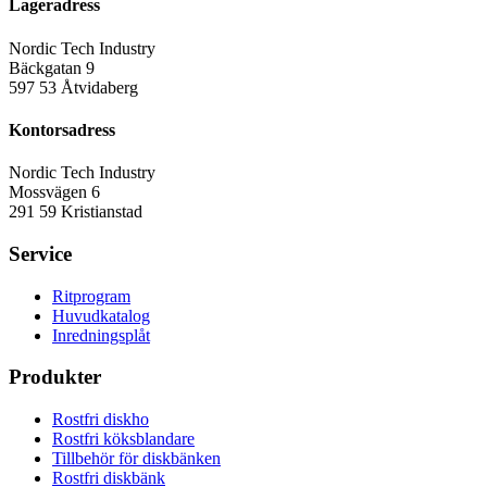
Lageradress
Nordic Tech Industry
Bäckgatan 9
597 53 Åtvidaberg
Kontorsadress
Nordic Tech Industry
Mossvägen 6
291 59 Kristianstad
Service
Ritprogram
Huvudkatalog
Inredningsplåt
Produkter
Rostfri diskho
Rostfri köksblandare
Tillbehör för diskbänken
Rostfri diskbänk