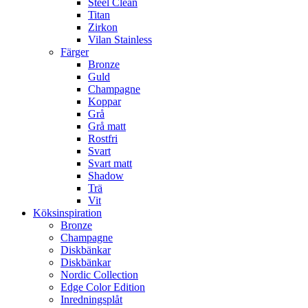
Steel Clean
Titan
Zirkon
Vilan Stainless
Färger
Bronze
Guld
Champagne
Koppar
Grå
Grå matt
Rostfri
Svart
Svart matt
Shadow
Trä
Vit
Köksinspiration
Bronze
Champagne
Diskbänkar
Diskbänkar
Nordic Collection
Edge Color Edition
Inredningsplåt