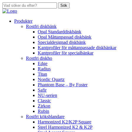
Sök
Produkter
Rostfri diskbänk
Opal Standarddiskbänk
Opal Måttanpassad diskbänk
Specialdesignad diskbänk
Kantprofiler för måttanpassade diskbänkar
Kantprofiler för specialbänkar
Rostfri diskho
Edge
Radius
Titan
Nordic Quartz
Phantom Base – By Foster
Safir
NU-serien
Classic
Zirkon
Rubin
Rostfri köksblandare
Harmonized K2/K2P Square
Steel Harmonized K2 & K2P