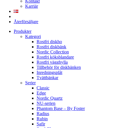
Kontakt
Karriär
Återförsäljare
Produkter
Kategori
Rostfri diskho
Rostfri diskbänk
Nordic Collection
Rostfri köksblandare
Rostfri vägghylla
Tillbehör för diskbänken
Inredningsplåt
Tvättbänkar
Serier
Classic
Edge
Nordic Quartz
NU-serien
Phantom Base – By Foster
Radius
Rubin
Safir