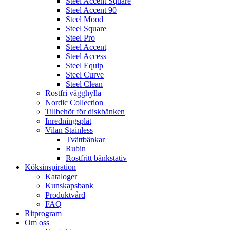
Steel Accent Square
Steel Accent 90
Steel Mood
Steel Square
Steel Pro
Steel Accent
Steel Access
Steel Equip
Steel Curve
Steel Clean
Rostfri vägghylla
Nordic Collection
Tillbehör för diskbänken
Inredningsplåt
Vilan Stainless
Tvättbänkar
Rubin
Rostfritt bänkstativ
Köksinspiration
Kataloger
Kunskapsbank
Produktvård
FAQ
Ritprogram
Om oss