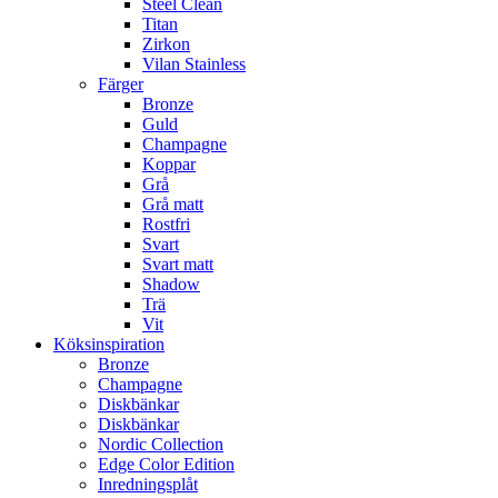
Steel Clean
Titan
Zirkon
Vilan Stainless
Färger
Bronze
Guld
Champagne
Koppar
Grå
Grå matt
Rostfri
Svart
Svart matt
Shadow
Trä
Vit
Köksinspiration
Bronze
Champagne
Diskbänkar
Diskbänkar
Nordic Collection
Edge Color Edition
Inredningsplåt