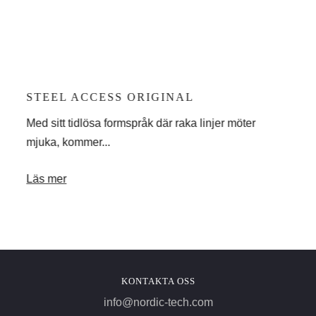
STEEL ACCESS ORIGINAL
ST
Med sitt tidlösa formspråk där raka linjer möter
Stee
mjuka, kommer...
komb
Läs mer
Läs
KONTAKTA OSS
info@nordic-tech.com