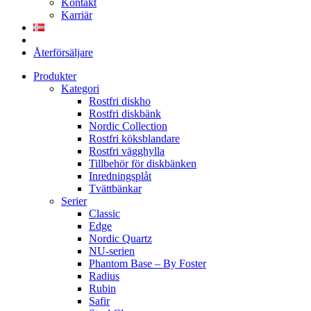
Kontakt
Karriär
Återförsäljare
Produkter
Kategori
Rostfri diskho
Rostfri diskbänk
Nordic Collection
Rostfri köksblandare
Rostfri vägghylla
Tillbehör för diskbänken
Inredningsplåt
Tvättbänkar
Serier
Classic
Edge
Nordic Quartz
NU-serien
Phantom Base – By Foster
Radius
Rubin
Safir