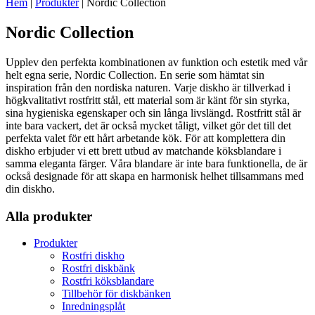
Hem
|
Produkter
|
Nordic Collection
Nordic Collection
Upplev den perfekta kombinationen av funktion och estetik med vår
helt egna serie, Nordic Collection. En serie som hämtat sin
inspiration från den nordiska naturen. Varje diskho är tillverkad i
högkvalitativt rostfritt stål, ett material som är känt för sin styrka,
sina hygieniska egenskaper och sin långa livslängd. Rostfritt stål är
inte bara vackert, det är också mycket tåligt, vilket gör det till det
perfekta valet för ett hårt arbetande kök. För att komplettera din
diskho erbjuder vi ett brett utbud av matchande köksblandare i
samma eleganta färger. Våra blandare är inte bara funktionella, de är
också designade för att skapa en harmonisk helhet tillsammans med
din diskho.
Alla produkter
Produkter
Rostfri diskho
Rostfri diskbänk
Rostfri köksblandare
Tillbehör för diskbänken
Inredningsplåt