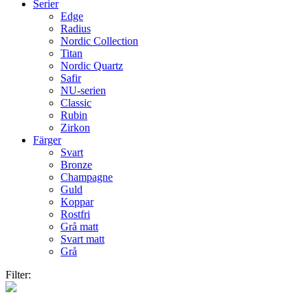
Serier
Edge
Radius
Nordic Collection
Titan
Nordic Quartz
Safir
NU-serien
Classic
Rubin
Zirkon
Färger
Svart
Bronze
Champagne
Guld
Koppar
Rostfri
Grå matt
Svart matt
Grå
Filter: