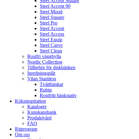
Steel Accent Square
Steel Accent 90
Steel Mood
Steel Square
Steel Pro
Steel Accent
Steel Access
Steel Equip
Steel Curve
Steel Clean
Rostfri vägghylla
Nordic Collection
Tillbehör för diskbänken
Inredningsplåt
Vilan Stainless
Tvättbänkar
Rubin
Rostfritt bänkstativ
Köksinspiration
Kataloger
Kunskapsbank
Produktvård
FAQ
Ritprogram
Om oss