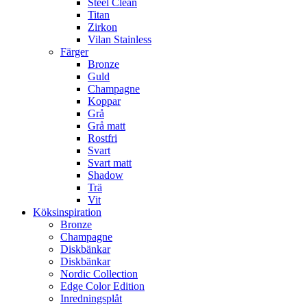
Steel Clean
Titan
Zirkon
Vilan Stainless
Färger
Bronze
Guld
Champagne
Koppar
Grå
Grå matt
Rostfri
Svart
Svart matt
Shadow
Trä
Vit
Köksinspiration
Bronze
Champagne
Diskbänkar
Diskbänkar
Nordic Collection
Edge Color Edition
Inredningsplåt