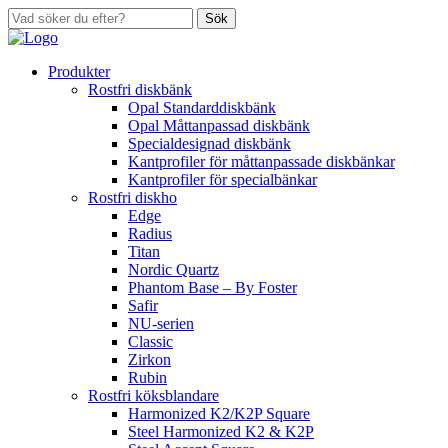
Sök
Produkter
Rostfri diskbänk
Opal Standarddiskbänk
Opal Måttanpassad diskbänk
Specialdesignad diskbänk
Kantprofiler för måttanpassade diskbänkar
Kantprofiler för specialbänkar
Rostfri diskho
Edge
Radius
Titan
Nordic Quartz
Phantom Base – By Foster
Safir
NU-serien
Classic
Zirkon
Rubin
Rostfri köksblandare
Harmonized K2/K2P Square
Steel Harmonized K2 & K2P