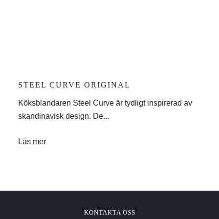
STEEL CURVE ORIGINAL
ST
 en
Köksblandaren Steel Curve är tydligt inspirerad av
Stee
skandinavisk design. De...
komb
Läs mer
Läs
KONTAKTA OSS