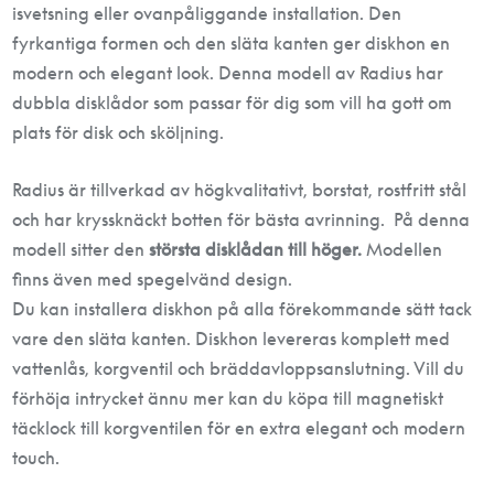
isvetsning eller ovanpåliggande installation. Den
fyrkantiga formen och den släta kanten ger diskhon en
modern och elegant look. Denna modell av Radius har
dubbla disklådor som passar för dig som vill ha gott om
plats för disk och sköljning.
Radius är tillverkad av högkvalitativt, borstat, rostfritt stål
och har kryssknäckt botten för bästa avrinning. På denna
modell sitter den
största disklådan till höger.
Modellen
finns även med spegelvänd design.
Du kan installera diskhon på alla förekommande sätt tack
vare den släta kanten. Diskhon levereras komplett med
vattenlås, korgventil och bräddavloppsanslutning. Vill du
förhöja intrycket ännu mer kan du köpa till magnetiskt
täcklock till korgventilen för en extra elegant och modern
touch.