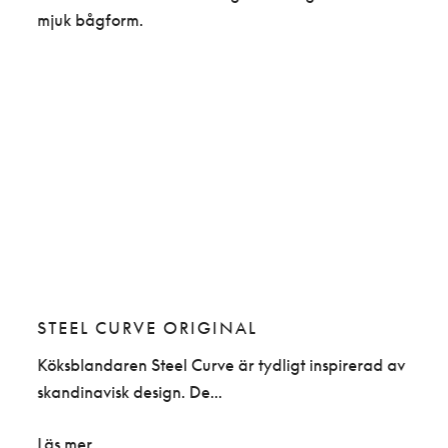
STEEL CURVE ORIGINAL
ST
ng
Köksblandaren Steel Curve är tydligt inspirerad av
Denn
skandinavisk design. De...
för a
Läs mer
Läs 