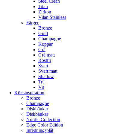
Steel Clean
Titan
Zirkon
Vilan Stainless
Färger
Bronze
Guld
Champagne
Koppar
Grå
Grå matt
Rostfri
Svart
Svart matt
Shadow
Trä
Vit
Köksinspiration
Bronze
Champagne
Diskbänkar
Diskbänkar
Nordic Collection
Edge Color Edition
Inredningsplåt