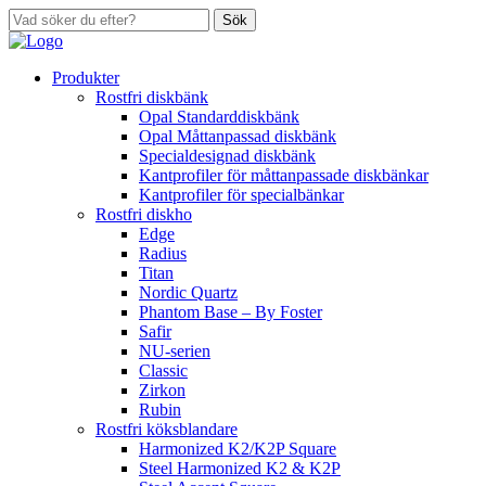
Sök
Produkter
Rostfri diskbänk
Opal Standarddiskbänk
Opal Måttanpassad diskbänk
Specialdesignad diskbänk
Kantprofiler för måttanpassade diskbänkar
Kantprofiler för specialbänkar
Rostfri diskho
Edge
Radius
Titan
Nordic Quartz
Phantom Base – By Foster
Safir
NU-serien
Classic
Zirkon
Rubin
Rostfri köksblandare
Harmonized K2/K2P Square
Steel Harmonized K2 & K2P