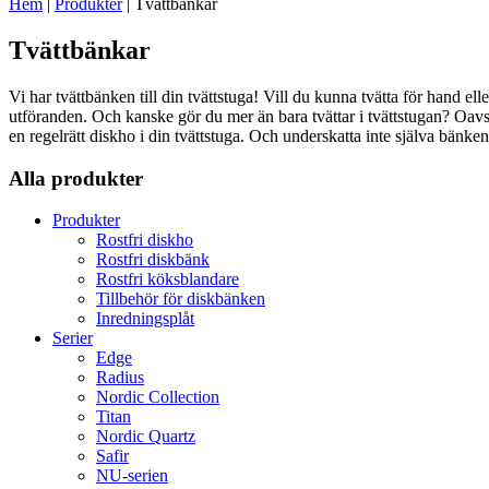
Hem
|
Produkter
|
Tvättbänkar
Tvättbänkar
Vi har tvättbänken till din tvättstuga! Vill du kunna tvätta för hand el
utföranden. Och kanske gör du mer än bara tvättar i tvättstugan? Oavse
en regelrätt diskho i din tvättstuga. Och underskatta inte själva bänken
Alla produkter
Produkter
Rostfri diskho
Rostfri diskbänk
Rostfri köksblandare
Tillbehör för diskbänken
Inredningsplåt
Serier
Edge
Radius
Nordic Collection
Titan
Nordic Quartz
Safir
NU-serien