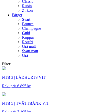
Classic
Rubin
Zirkon
Färger
Svart
Bronze
Champagne
Guld
Koppar
Rostfri
Grå matt
Svart matt
Grå
Filter:
NTB 3 | LÅDHURTS VIT
Rek. pris 6 895 kr
NTB 5 | TVÄTTBÄNK VIT
Rek. pris 7 495 kr