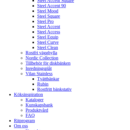
Steel Accent Square
Steel Accent 90
Steel Mood
Steel Square
Steel Pro
Steel Accent
Steel Access
Steel Equip
Steel Curve
Steel Clean
Rostfri vägghylla
Nordic Collection
Tillbehör för diskbänken
Inredningsplåt
Vilan Stainless
Tvättbänkar
Rubin
Rostfritt bänkstativ
Köksinspiration
Kataloger
Kunskapsbank
Produktvård
FAQ
Ritprogram
Om oss