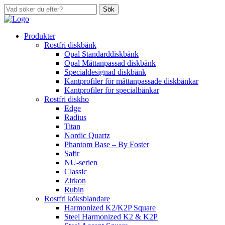
Sök
Produkter
Rostfri diskbänk
Opal Standarddiskbänk
Opal Måttanpassad diskbänk
Specialdesignad diskbänk
Kantprofiler för måttanpassade diskbänkar
Kantprofiler för specialbänkar
Rostfri diskho
Edge
Radius
Titan
Nordic Quartz
Phantom Base – By Foster
Safir
NU-serien
Classic
Zirkon
Rubin
Rostfri köksblandare
Harmonized K2/K2P Square
Steel Harmonized K2 & K2P