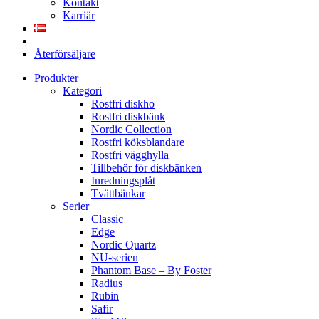
Kontakt
Karriär
Återförsäljare
Produkter
Kategori
Rostfri diskho
Rostfri diskbänk
Nordic Collection
Rostfri köksblandare
Rostfri vägghylla
Tillbehör för diskbänken
Inredningsplåt
Tvättbänkar
Serier
Classic
Edge
Nordic Quartz
NU-serien
Phantom Base – By Foster
Radius
Rubin
Safir