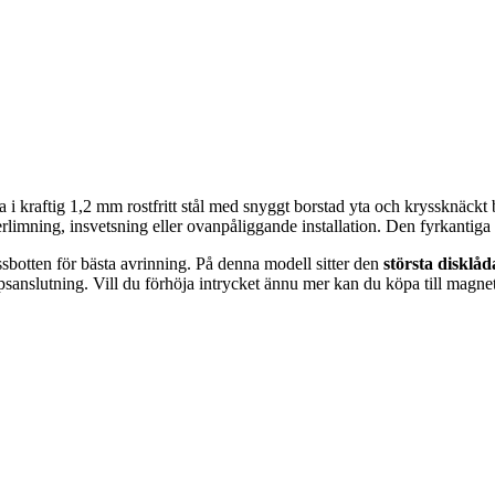
 kraftig 1,2 mm rostfritt stål med snyggt borstad yta och kryssknäckt 
limning, insvetsning eller ovanpåliggande installation. Den fyrkantig
ryssbotten för bästa avrinning. På denna modell sitter den
största disklåd
anslutning. Vill du förhöja intrycket ännu mer kan du köpa till magneti