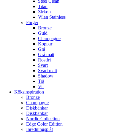
Steel Clean
Titan
Zirkon
Vilan Stainless
Färger
Bronze
Guld
Champagne
Koppar
Grå
Grå matt
Rostfri
Svart
Svart matt
Shadow
Trä
Vit
Köksinspiration
Bronze
Champagne
Diskbänkar
Diskbänkar
Nordic Collection
Edge Color Edition
Inredningsplåt