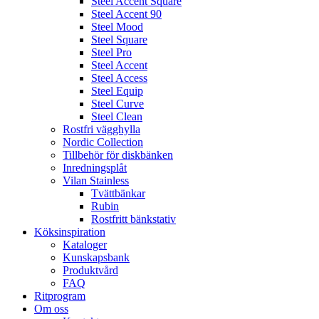
Steel Accent Square
Steel Accent 90
Steel Mood
Steel Square
Steel Pro
Steel Accent
Steel Access
Steel Equip
Steel Curve
Steel Clean
Rostfri vägghylla
Nordic Collection
Tillbehör för diskbänken
Inredningsplåt
Vilan Stainless
Tvättbänkar
Rubin
Rostfritt bänkstativ
Köksinspiration
Kataloger
Kunskapsbank
Produktvård
FAQ
Ritprogram
Om oss