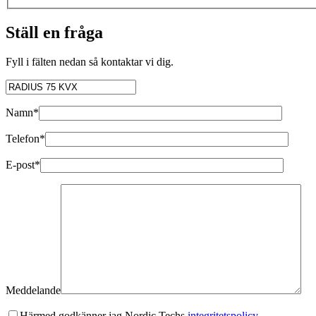
Ställ en fråga
Fyll i fälten nedan så kontaktar vi dig.
Namn*
Telefon*
E-post*
Meddelande
Härmed godkänner jag Nordic Techs
integritetspolicy.