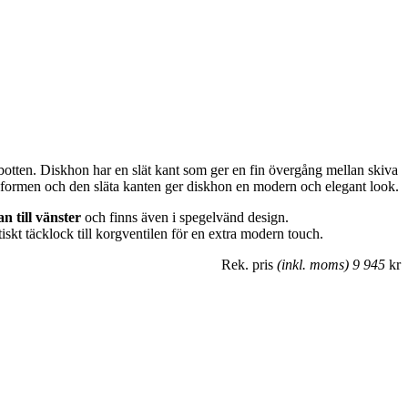
botten. Diskhon har en slät kant som ger en fin övergång mellan skiva
a formen och den släta kanten ger diskhon en modern och elegant look.
an till vänster
och finns även i spegelvänd design.
skt täcklock till korgventilen för en extra modern touch.
Rek. pris
(inkl. moms) 9 945
kr