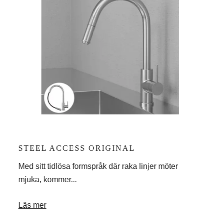
STEEL ACCESS ORIGINAL
ST
Med sitt tidlösa formspråk där raka linjer möter
Skap
mjuka, kommer...
disk
Läs mer
Läs