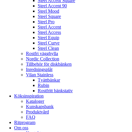
Steel Accent Square
Steel Accent 90
Steel Mood
Steel Square
Steel Pro
Steel Accent
Steel Access
Steel Equip
Steel Curve
Steel Clean
Rostfri vägghylla
Nordic Collection
Tillbehör för diskbänken
Inredningsplåt
Vilan Stainless
Tvättbänkar
Rubin
Rostfritt bänkstativ
Köksinspiration
Kataloger
Kunskapsbank
Produktvård
FAQ
Ritprogram
Om oss