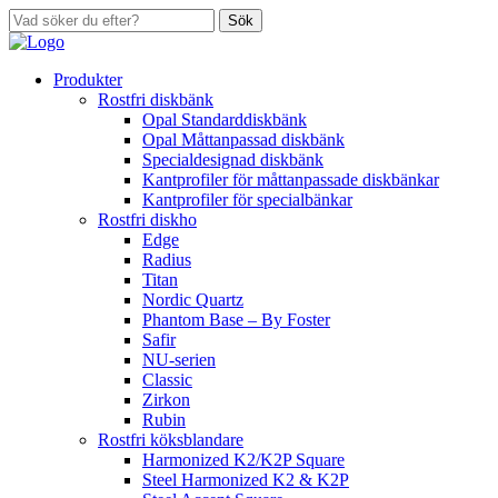
Sök
Produkter
Rostfri diskbänk
Opal Standarddiskbänk
Opal Måttanpassad diskbänk
Specialdesignad diskbänk
Kantprofiler för måttanpassade diskbänkar
Kantprofiler för specialbänkar
Rostfri diskho
Edge
Radius
Titan
Nordic Quartz
Phantom Base – By Foster
Safir
NU-serien
Classic
Zirkon
Rubin
Rostfri köksblandare
Harmonized K2/K2P Square
Steel Harmonized K2 & K2P