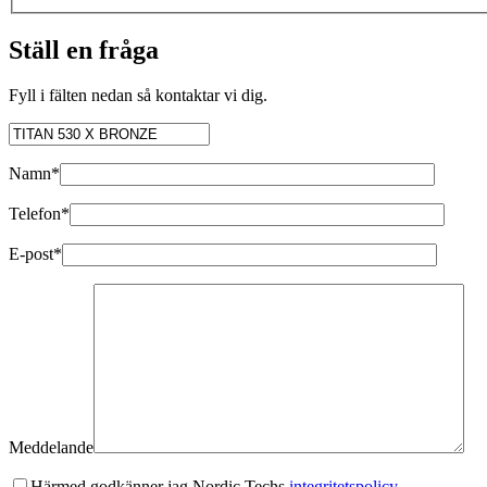
Ställ en fråga
Fyll i fälten nedan så kontaktar vi dig.
Namn*
Telefon*
E-post*
Meddelande
Härmed godkänner jag Nordic Techs
integritetspolicy.