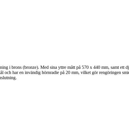
färgning i brons (bronze). Med sina yttre mått på 570 x 440 mm, samt ett
stål och har en invändig hörnradie på 20 mm, vilket gör rengöringen s
nslutning.