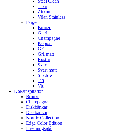
Steel Clean
Titan
Zirkon
Vilan Stainless
Färger
Bronze
Guld
Champagne
Koppar
Grå
Grå matt
Rostfri
Svart
Svart matt
Shadow
Trä
Vit
Köksinspiration
Bronze
Champagne
Diskbänkar
Diskbänkar
Nordic Collection
Edge Color Edition
Inredningsplåt