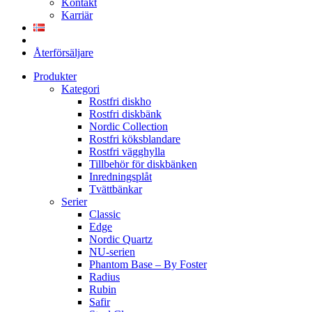
Kontakt
Karriär
Återförsäljare
Produkter
Kategori
Rostfri diskho
Rostfri diskbänk
Nordic Collection
Rostfri köksblandare
Rostfri vägghylla
Tillbehör för diskbänken
Inredningsplåt
Tvättbänkar
Serier
Classic
Edge
Nordic Quartz
NU-serien
Phantom Base – By Foster
Radius
Rubin
Safir