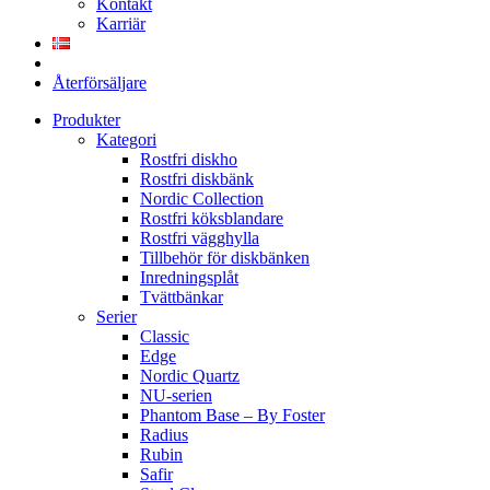
Kontakt
Karriär
Återförsäljare
Produkter
Kategori
Rostfri diskho
Rostfri diskbänk
Nordic Collection
Rostfri köksblandare
Rostfri vägghylla
Tillbehör för diskbänken
Inredningsplåt
Tvättbänkar
Serier
Classic
Edge
Nordic Quartz
NU-serien
Phantom Base – By Foster
Radius
Rubin
Safir