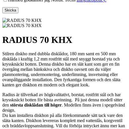
RADIUS 70 KHX
Stilren diskho med dubbla disklådor, 180 mm samt en 500 mm
disklåda i kraftig 1,2 mm rostfritt stål med snyggt borstad yta och
kryssknäckt botten. Denna diskho har en slät kant som ger en fin
övergång mellan bänkskiva och diskho oavsett om du väljer
planmontering, undermontering, underlimning, insvetsning eller
ovanpåliggande installation. Den fyrkantiga formen och den släta
kanten ger diskhon en modern och elegant look.
Radius är tillverkad av högkvalitativt, borstat, rostfritt stål och har
kryssknäckt botten för bästa avrinning. På just denna modell sitter
den
största disklådan till höger
. Modellen finns även i spegelvänd
design.
Du kan installera diskhon på alla förekommande sätt tack vare den
släta kanten. Diskhon levereras komplett med vattenlås, korgventil
och bräddavloppsanslutning. Vill du förhöja intrycket ännu mer kan