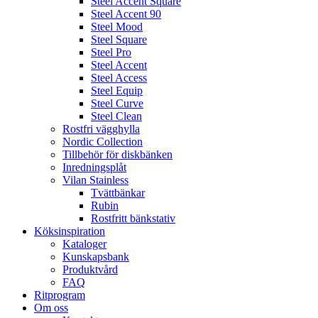
Steel Accent Square
Steel Accent 90
Steel Mood
Steel Square
Steel Pro
Steel Accent
Steel Access
Steel Equip
Steel Curve
Steel Clean
Rostfri vägghylla
Nordic Collection
Tillbehör för diskbänken
Inredningsplåt
Vilan Stainless
Tvättbänkar
Rubin
Rostfritt bänkstativ
Köksinspiration
Kataloger
Kunskapsbank
Produktvård
FAQ
Ritprogram
Om oss