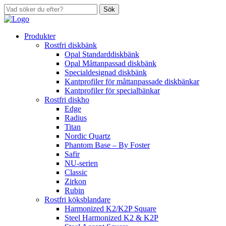
Sök
Produkter
Rostfri diskbänk
Opal Standarddiskbänk
Opal Måttanpassad diskbänk
Specialdesignad diskbänk
Kantprofiler för måttanpassade diskbänkar
Kantprofiler för specialbänkar
Rostfri diskho
Edge
Radius
Titan
Nordic Quartz
Phantom Base – By Foster
Safir
NU-serien
Classic
Zirkon
Rubin
Rostfri köksblandare
Harmonized K2/K2P Square
Steel Harmonized K2 & K2P