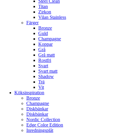
Steel Clean
Titan
Zirkon
Vilan Stainless
Färger
Bronze
Guld
Champagne
Koppar
Grå
Grå matt
Rostfri
Svart
Svart matt
Shadow
Trä
Vit
Köksinspiration
Bronze
Champagne
Diskbänkar
Diskbänkar
Nordic Collection
Edge Color Edition
Inredningsplåt