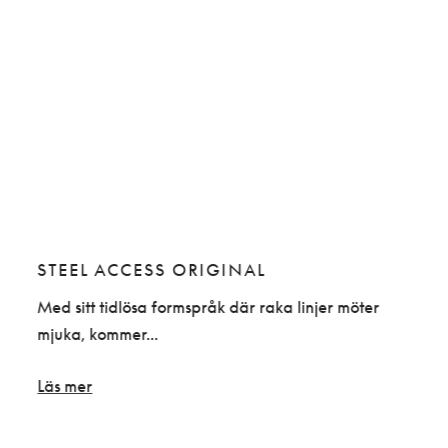
STEEL ACCESS ORIGINAL
ST
Med sitt tidlösa formspråk där raka linjer möter
Stee
mjuka, kommer...
komb
Läs mer
Läs 