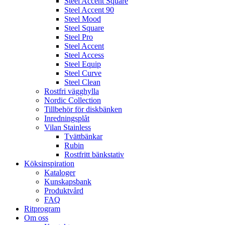
Steel Accent Square
Steel Accent 90
Steel Mood
Steel Square
Steel Pro
Steel Accent
Steel Access
Steel Equip
Steel Curve
Steel Clean
Rostfri vägghylla
Nordic Collection
Tillbehör för diskbänken
Inredningsplåt
Vilan Stainless
Tvättbänkar
Rubin
Rostfritt bänkstativ
Köksinspiration
Kataloger
Kunskapsbank
Produktvård
FAQ
Ritprogram
Om oss