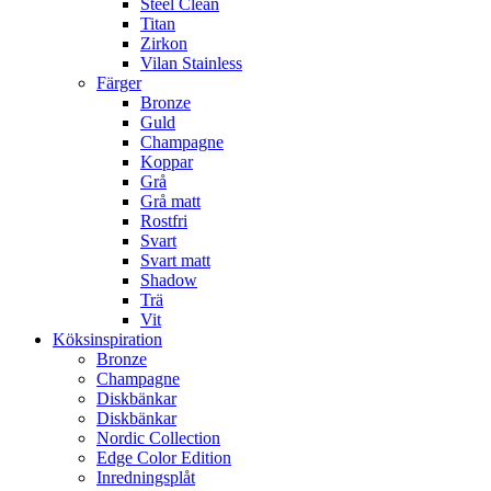
Steel Clean
Titan
Zirkon
Vilan Stainless
Färger
Bronze
Guld
Champagne
Koppar
Grå
Grå matt
Rostfri
Svart
Svart matt
Shadow
Trä
Vit
Köksinspiration
Bronze
Champagne
Diskbänkar
Diskbänkar
Nordic Collection
Edge Color Edition
Inredningsplåt