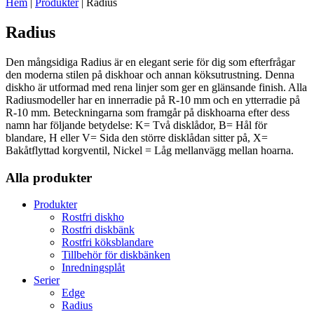
Hem
|
Produkter
|
Radius
Radius
Den mångsidiga Radius är en elegant serie för dig som efterfrågar
den moderna stilen på diskhoar och annan köksutrustning. Denna
diskho är utformad med rena linjer som ger en glänsande finish. Alla
Radiusmodeller har en innerradie på R-10 mm och en ytterradie på
R-10 mm. Beteckningarna som framgår på diskhoarna efter dess
namn har följande betydelse: K= Två disklådor, B= Hål för
blandare, H eller V= Sida den större disklådan sitter på, X=
Bakåtflyttad korgventil, Nickel = Låg mellanvägg mellan hoarna.
Alla produkter
Produkter
Rostfri diskho
Rostfri diskbänk
Rostfri köksblandare
Tillbehör för diskbänken
Inredningsplåt
Serier
Edge
Radius