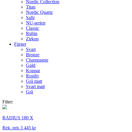
Nordic Collection
Titan
Nordic Quartz
Safir
NU-serien
Classic
Rubin
Zirkon
Färger
Svart
Bronze
Champagne
Guld
Koppar
Rostfri
Grå matt
Svart matt
Grå
Filter:
RADIUS 180 X
Rek. pris 3 445 kr