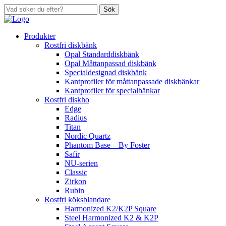
Sök
Produkter
Rostfri diskbänk
Opal Standarddiskbänk
Opal Måttanpassad diskbänk
Specialdesignad diskbänk
Kantprofiler för måttanpassade diskbänkar
Kantprofiler för specialbänkar
Rostfri diskho
Edge
Radius
Titan
Nordic Quartz
Phantom Base – By Foster
Safir
NU-serien
Classic
Zirkon
Rubin
Rostfri köksblandare
Harmonized K2/K2P Square
Steel Harmonized K2 & K2P