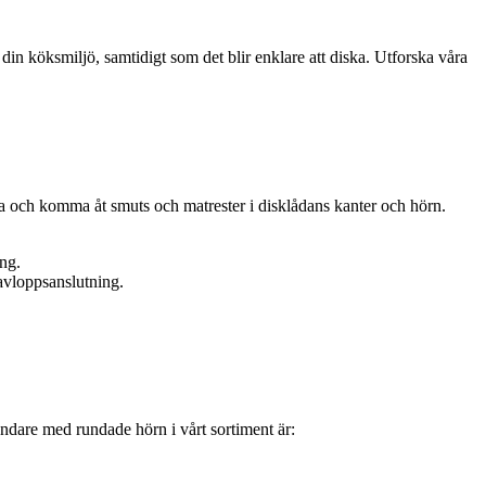
in köksmiljö, samtidigt som det blir enklare att diska. Utforska våra
a och komma åt smuts och matrester i disklådans kanter och hörn.
ng.
avloppsanslutning.
andare med rundade hörn i vårt sortiment är: