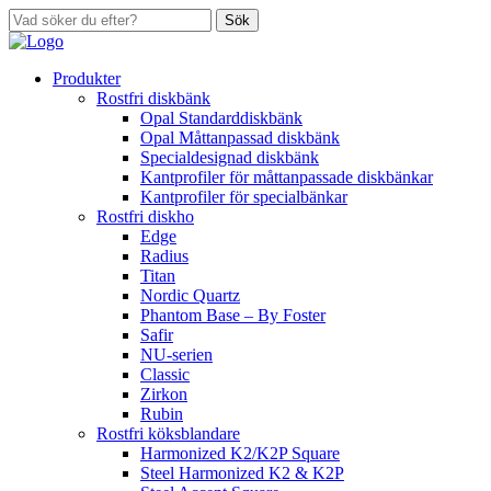
Sök
Produkter
Rostfri diskbänk
Opal Standarddiskbänk
Opal Måttanpassad diskbänk
Specialdesignad diskbänk
Kantprofiler för måttanpassade diskbänkar
Kantprofiler för specialbänkar
Rostfri diskho
Edge
Radius
Titan
Nordic Quartz
Phantom Base – By Foster
Safir
NU-serien
Classic
Zirkon
Rubin
Rostfri köksblandare
Harmonized K2/K2P Square
Steel Harmonized K2 & K2P