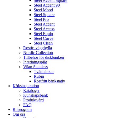
Steel Accent Square
Steel Accent 90
Steel Mood
Steel Square
Steel Pro
Steel Accent
Steel Access
Steel Equip
Steel Curve
Steel Clean
Rostfri vägghylla
Nordic Collection
Tillbehör för diskbänken
Inredningsplåt
Vilan Stainless
Tvättbänkar
Rubin
Rostfritt bänkstativ
Köksinspiration
Kataloger
Kunskapsbank
Produktvård
FAQ
Ritprogram
Om oss