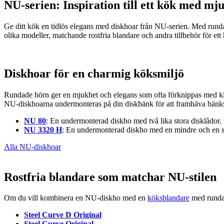
NU-serien: Inspiration till ett kök med m
Ge ditt kök en tidlös elegans med diskhoar från NU-serien. Med rundad
olika modeller, matchande rostfria blandare och andra tillbehör för ett
Diskhoar för en charmig köksmiljö
Rundade hörn ger en mjukhet och elegans som ofta förknippas med kla
NU-diskhoarna undermonteras på din diskbänk för att framhäva bänkski
NU 80
: En undermonterad diskho med två lika stora disklådor.
NU 3320 H
: En undermonterad diskho med en mindre och en st
Alla NU-diskhoar
Rostfria blandare som matchar NU-stilen
Om du vill kombinera en NU-diskho med en
köksblandare
med rundad
Steel Curve D Original
Steel Curve Original