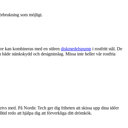
förbrukning som möjligt.
dare kan kombineras med en stilren
diskmedelspump
i rostfritt stål. De
åde stänkskydd och designinslag. Missa inte heller vår rostfria
trivs med. På Nordic Tech ger dig friheten att skissa upp dina idéer
lltid redo att hjälpa dig att förverkliga ditt drömkök.