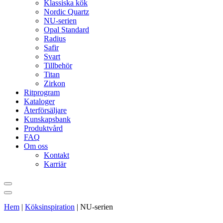
Klassiska kök
Nordic Quartz
NU-serien
Opal Standard
Radius
Safir
Svart
Tillbehör
Titan
Zirkon
Ritprogram
Kataloger
Återförsäljare
Kunskapsbank
Produktvård
FAQ
Om oss
Kontakt
Karriär
Hem
|
Köksinspiration
|
NU-serien