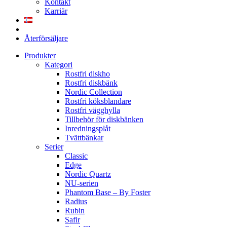
Kontakt
Karriär
Återförsäljare
Produkter
Kategori
Rostfri diskho
Rostfri diskbänk
Nordic Collection
Rostfri köksblandare
Rostfri vägghylla
Tillbehör för diskbänken
Inredningsplåt
Tvättbänkar
Serier
Classic
Edge
Nordic Quartz
NU-serien
Phantom Base – By Foster
Radius
Rubin
Safir