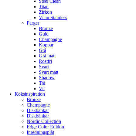
Steel Clean
Titan
Zirkon
Vilan Stainless
Färger
Bronze
Guld
Champagne
Koppar
Grå
Grå matt
Rostfri
Svart
Svart matt
Shadow
Trä
Vit
Köksinspiration
Bronze
Champagne
Diskbänkar
Diskbänkar
Nordic Collection
Edge Color Edition
Inredningsplåt