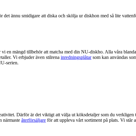
r det ännu smidigare att diska och skölja ur diskhon med så lite vatten
uder vi en mängd tillbehör att matcha med din NU-diskho. Alla våra blan
etaller. Vi erbjuder även stilrena
inredningsplåtar
som kan användas som b
U-serien.
tivitet. Därför är det viktigt att välja ut köksdetaljer som du verkligen 
in närmaste
återförsäljare
för att uppleva vårt sortiment på plats. Vi står a