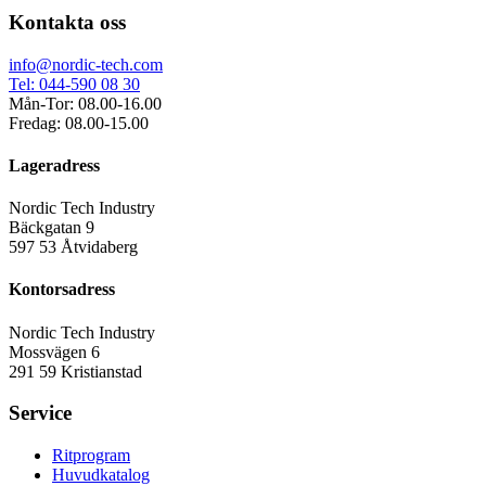
Kontakta oss
info@nordic-tech.com
Tel: 044-590 08 30
Mån-Tor: 08.00-16.00
Fredag: 08.00-15.00
Lageradress
Nordic Tech Industry
Bäckgatan 9
597 53 Åtvidaberg
Kontorsadress
Nordic Tech Industry
Mossvägen 6
291 59 Kristianstad
Service
Ritprogram
Huvudkatalog