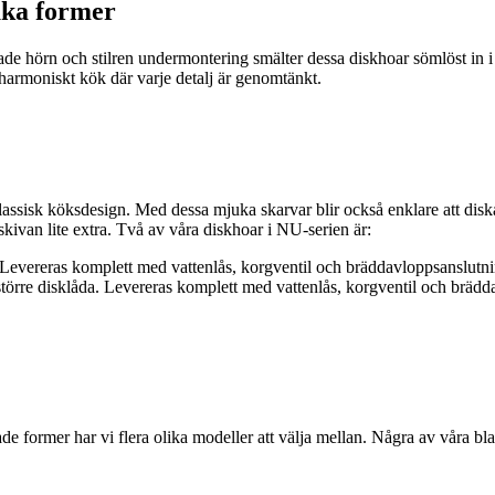
juka former
e hörn och stilren undermontering smälter dessa diskhoar sömlöst in i d
 harmoniskt kök där varje detalj är genomtänkt.
ssisk köksdesign. Med dessa mjuka skarvar blir också enklare att disk
van lite extra. Två av våra diskhoar i NU-serien är:
 Levereras komplett med vattenlås, korgventil och bräddavloppsanslutni
örre disklåda. Levereras komplett med vattenlås, korgventil och brädd
e former har vi flera olika modeller att välja mellan. Några av våra bl