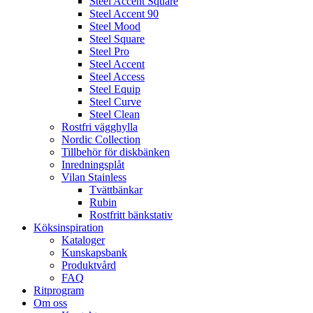
Steel Accent Square
Steel Accent 90
Steel Mood
Steel Square
Steel Pro
Steel Accent
Steel Access
Steel Equip
Steel Curve
Steel Clean
Rostfri vägghylla
Nordic Collection
Tillbehör för diskbänken
Inredningsplåt
Vilan Stainless
Tvättbänkar
Rubin
Rostfritt bänkstativ
Köksinspiration
Kataloger
Kunskapsbank
Produktvård
FAQ
Ritprogram
Om oss