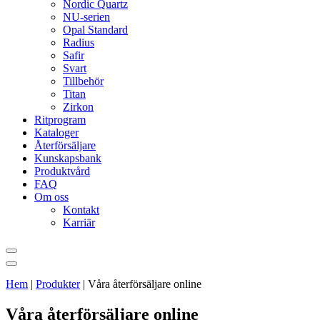
Nordic Quartz
NU-serien
Opal Standard
Radius
Safir
Svart
Tillbehör
Titan
Zirkon
Ritprogram
Kataloger
Återförsäljare
Kunskapsbank
Produktvård
FAQ
Om oss
Kontakt
Karriär
Hem
|
Produkter
|
Våra återförsäljare online
Våra återförsäljare online