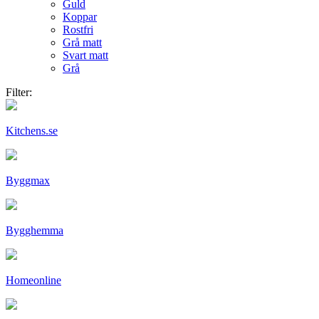
Guld
Koppar
Rostfri
Grå matt
Svart matt
Grå
Filter:
Kitchens.se
Byggmax
Bygghemma
Homeonline