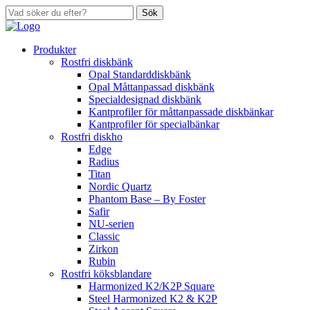
Sök
Produkter
Rostfri diskbänk
Opal Standarddiskbänk
Opal Måttanpassad diskbänk
Specialdesignad diskbänk
Kantprofiler för måttanpassade diskbänkar
Kantprofiler för specialbänkar
Rostfri diskho
Edge
Radius
Titan
Nordic Quartz
Phantom Base – By Foster
Safir
NU-serien
Classic
Zirkon
Rubin
Rostfri köksblandare
Harmonized K2/K2P Square
Steel Harmonized K2 & K2P