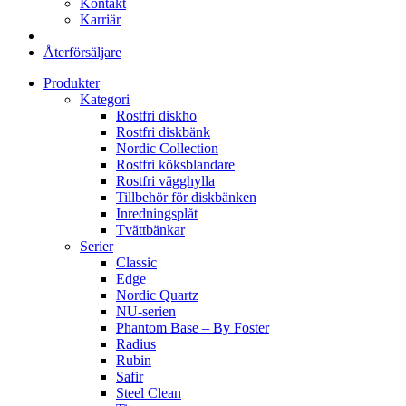
Kontakt
Karriär
Återförsäljare
Produkter
Kategori
Rostfri diskho
Rostfri diskbänk
Nordic Collection
Rostfri köksblandare
Rostfri vägghylla
Tillbehör för diskbänken
Inredningsplåt
Tvättbänkar
Serier
Classic
Edge
Nordic Quartz
NU-serien
Phantom Base – By Foster
Radius
Rubin
Safir
Steel Clean