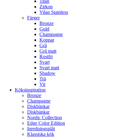
Titan
Zirkon
Vilan Stainless
Färger
Bronze
Guld
Champagne
Koppar
Grå
Grå matt
Rostfri
Svart
Svart matt
Shadow
Trä
Vit
Köksinspiration
Bronze
Champagne
Diskbänkar
Diskbänkar
Nordic Collection
Edge Color Edition
Inredningsplåt
Klassiska kök