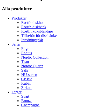
Alla produkter
Produkter
Rostfri diskho
Rostfri diskbänk
Rostfri köksblandare
Tillbehör för diskbänken
Inredningsplåt
Serier
Edge
Radius
Nordic Collection
Titan
Nordic Quartz
Safir
NU-serien
Classic
Rubin
Zirkon
Färger
Svart
Bronze
Champagne