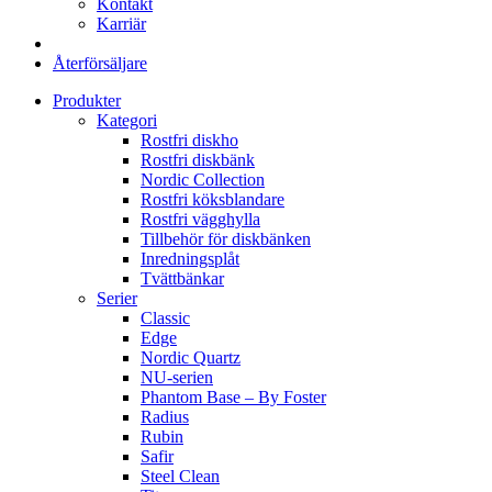
Kontakt
Karriär
Återförsäljare
Produkter
Kategori
Rostfri diskho
Rostfri diskbänk
Nordic Collection
Rostfri köksblandare
Rostfri vägghylla
Tillbehör för diskbänken
Inredningsplåt
Tvättbänkar
Serier
Classic
Edge
Nordic Quartz
NU-serien
Phantom Base – By Foster
Radius
Rubin
Safir
Steel Clean