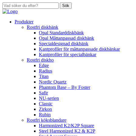
Sök
Produkter
Rostfri diskbänk
Opal Standarddiskbänk
Opal Måttanpassad diskbänk
Specialdesignad diskbänk
Kantprofiler för måttanpassade diskbänkar
Kantprofiler för specialbänkar
Rostfri diskho
Edge
Radius
Titan
Nordic Quartz
Phantom Base – By Foster
Safir
NU-serien
Classic
Zirkon
Rubin
Rostfri köksblandare
Harmonized K2/K2P Square
Steel Harmonized K2 & K2P