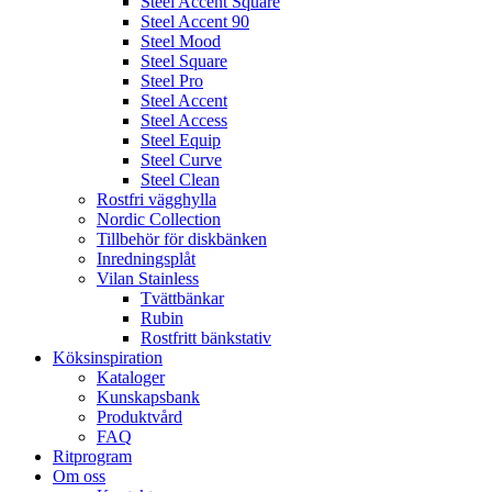
Steel Accent Square
Steel Accent 90
Steel Mood
Steel Square
Steel Pro
Steel Accent
Steel Access
Steel Equip
Steel Curve
Steel Clean
Rostfri vägghylla
Nordic Collection
Tillbehör för diskbänken
Inredningsplåt
Vilan Stainless
Tvättbänkar
Rubin
Rostfritt bänkstativ
Köksinspiration
Kataloger
Kunskapsbank
Produktvård
FAQ
Ritprogram
Om oss