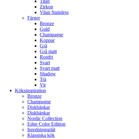
Titan
Zirkon
Vilan Stainless
Färger
Bronze
Guld
Champagne
Koppar
Grå
Grå matt
Rostfri
Svart
Svart matt
Shadow
Trä
Vit
Köksinspiration
Bronze
Champagne
Diskbänkar
Diskbänkar
Nordic Collection
Edge Color Edition
Inredningsplåt
Klassiska kök