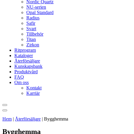
Nordic Quartz
NU-serien
Opal Standard
Radius
Safir
Svart
Tillbehör
Titan
Zirkon
Ritprogram
Kataloger
Återförsäljare
Kunskapsbank
Produktvård
FAQ
Om oss
Kontakt
Karriär
Hem
|
Återförsäljare
|
Bygghemma
Bygghemma