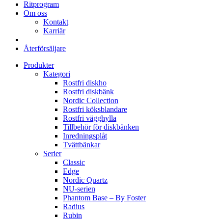
Ritprogram
Om oss
Kontakt
Karriär
Återförsäljare
Produkter
Kategori
Rostfri diskho
Rostfri diskbänk
Nordic Collection
Rostfri köksblandare
Rostfri vägghylla
Tillbehör för diskbänken
Inredningsplåt
Tvättbänkar
Serier
Classic
Edge
Nordic Quartz
NU-serien
Phantom Base – By Foster
Radius
Rubin