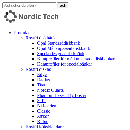
Sök
Produkter
Rostfri diskbänk
Opal Standarddiskbänk
Opal Måttanpassad diskbänk
Specialdesignad diskbänk
Kantprofiler för måttanpassade diskbänkar
Kantprofiler för specialbänkar
Rostfri diskho
Edge
Radius
Titan
Nordic Quartz
Phantom Base – By Foster
Safir
NU-serien
Classic
Zirkon
Rubin
Rostfri köksblandare