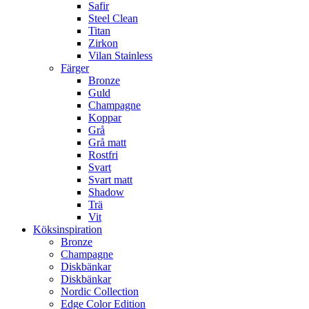
Safir
Steel Clean
Titan
Zirkon
Vilan Stainless
Färger
Bronze
Guld
Champagne
Koppar
Grå
Grå matt
Rostfri
Svart
Svart matt
Shadow
Trä
Vit
Köksinspiration
Bronze
Champagne
Diskbänkar
Diskbänkar
Nordic Collection
Edge Color Edition