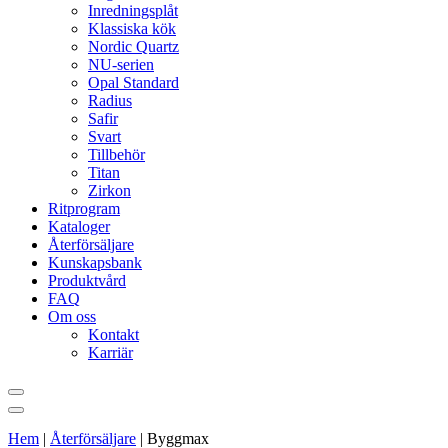
Inredningsplåt
Klassiska kök
Nordic Quartz
NU-serien
Opal Standard
Radius
Safir
Svart
Tillbehör
Titan
Zirkon
Ritprogram
Kataloger
Återförsäljare
Kunskapsbank
Produktvård
FAQ
Om oss
Kontakt
Karriär
Hem
|
Återförsäljare
|
Byggmax