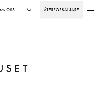
OM OSS
ÅTERFÖRSÄLJARE
USET