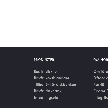
PRODUKTER
OM NOR
Rostfri diskho
Om före
Rostfri köksblandare
Frågor o
t
Tillbehör för diskbänken
Karriär
Rostfri diskbänk
Cookie P
Inredningsplåt
Integrit