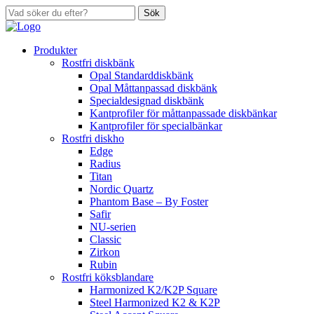
Sök
Produkter
Rostfri diskbänk
Opal Standarddiskbänk
Opal Måttanpassad diskbänk
Specialdesignad diskbänk
Kantprofiler för måttanpassade diskbänkar
Kantprofiler för specialbänkar
Rostfri diskho
Edge
Radius
Titan
Nordic Quartz
Phantom Base – By Foster
Safir
NU-serien
Classic
Zirkon
Rubin
Rostfri köksblandare
Harmonized K2/K2P Square
Steel Harmonized K2 & K2P