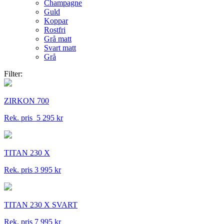
Champagne
Guld
Koppar
Rostfri
Grå matt
Svart matt
Grå
Filter:
ZIRKON 700
Rek. pris 5 295 kr
TITAN 230 X
Rek. pris 3 995 kr
TITAN 230 X SVART
Rek. pris 7 995 kr