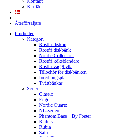
Kontakt
Karriär
Återförsäljare
Produkter
Kategori
Rostfri diskho
Rostfri diskbänk
Nordic Collection
Rostfri köksblandare
Rostfri vägghylla
Tillbehör för diskbänken
Inredningsplåt
Tvättbänkar
Serier
Classic
Edge
Nordic Quartz
NU-serien
Phantom Base – By Foster
Radius
Rubin
Safir