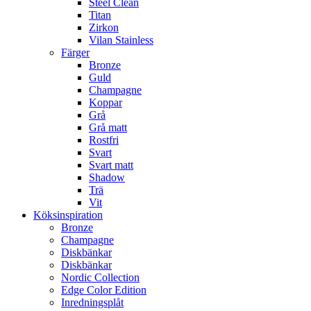
Steel Clean
Titan
Zirkon
Vilan Stainless
Färger
Bronze
Guld
Champagne
Koppar
Grå
Grå matt
Rostfri
Svart
Svart matt
Shadow
Trä
Vit
Köksinspiration
Bronze
Champagne
Diskbänkar
Diskbänkar
Nordic Collection
Edge Color Edition
Inredningsplåt