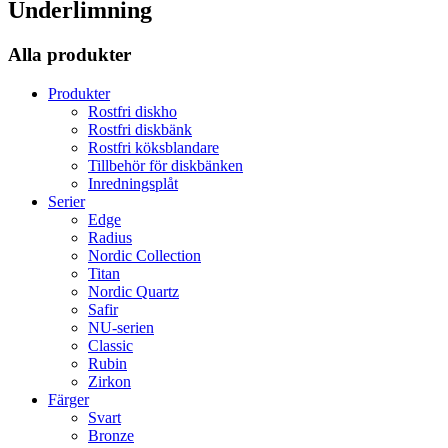
Underlimning
Alla produkter
Produkter
Rostfri diskho
Rostfri diskbänk
Rostfri köksblandare
Tillbehör för diskbänken
Inredningsplåt
Serier
Edge
Radius
Nordic Collection
Titan
Nordic Quartz
Safir
NU-serien
Classic
Rubin
Zirkon
Färger
Svart
Bronze