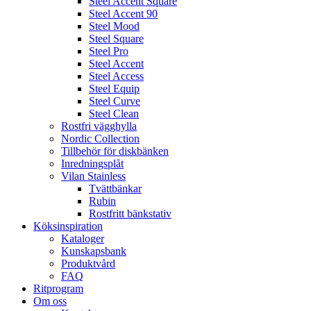
Steel Accent Square
Steel Accent 90
Steel Mood
Steel Square
Steel Pro
Steel Accent
Steel Access
Steel Equip
Steel Curve
Steel Clean
Rostfri vägghylla
Nordic Collection
Tillbehör för diskbänken
Inredningsplåt
Vilan Stainless
Tvättbänkar
Rubin
Rostfritt bänkstativ
Köksinspiration
Kataloger
Kunskapsbank
Produktvård
FAQ
Ritprogram
Om oss