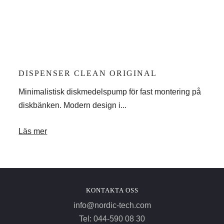
DISPENSER CLEAN ORIGINAL
ST
och
Minimalistisk diskmedelspump för fast montering på
Stee
diskbänken. Modern design i...
med 
Läs mer
Läs
KONTAKTA OSS
info@nordic-tech.com
Tel: 044-590 08 30