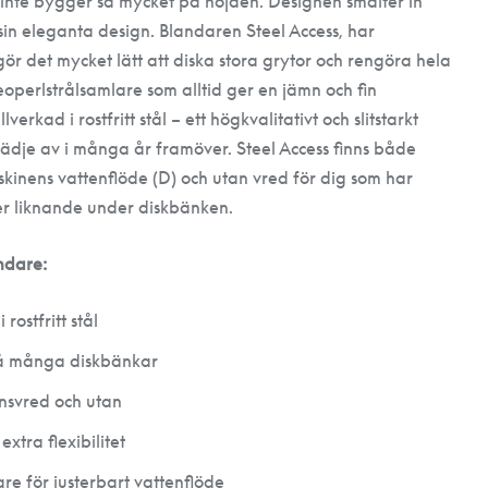
 inte bygger så mycket på höjden. Designen smälter in
d sin eleganta design. Blandaren Steel Access, har
ör det mycket lätt att diska stora grytor och rengöra hela
operlstrålsamlare som alltid ger en jämn och fin
lverkad i rostfritt stål – ett högkvalitativt och slitstarkt
ädje av i många år framöver. Steel Access finns både
kinens vattenflöde (D) och utan vred för dig som har
ler liknande under diskbänken.
ndare:
rostfritt stål
på många diskbänkar
nsvred och utan
xtra flexibilitet
re för justerbart vattenflöde