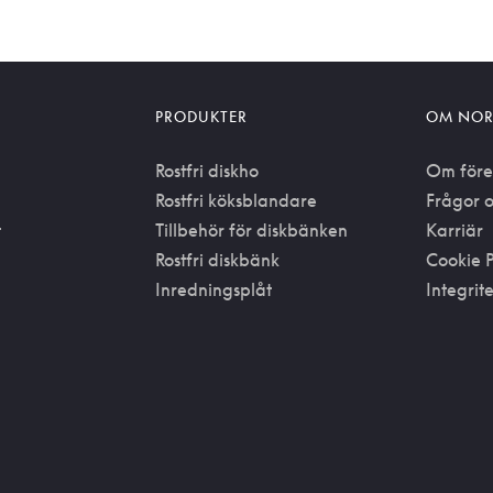
PRODUKTER
OM NOR
Rostfri diskho
Om före
Rostfri köksblandare
Frågor o
t
Tillbehör för diskbänken
Karriär
Rostfri diskbänk
Cookie P
Inredningsplåt
Integrit