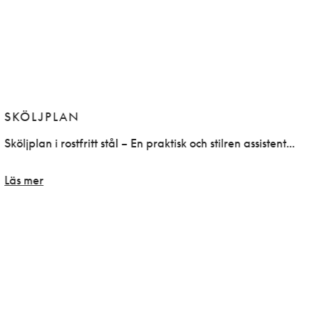
SKÖLJPLAN
Sköljplan i rostfritt stål – En praktisk och stilren assistent...
D
m
Läs mer