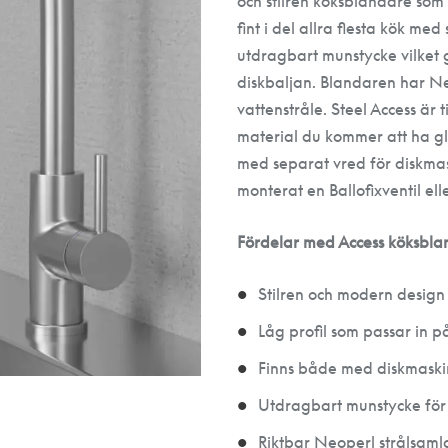
och stilren köksblandare som
fint i del allra flesta kök me
utdragbart munstycke vilket g
diskbaljan. Blandaren har Ne
vattenstråle. Steel Access är til
material du kommer att ha gl
med separat vred för diskmas
monterat en Ballofixventil el
Fördelar med Access köksbla
Stilren och modern design i 
Låg profil som passar in 
Finns både med diskmaski
Utdragbart munstycke för e
Riktbar Neoperl strålsamla