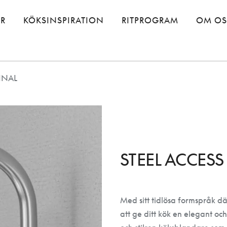
ER
KÖKSINSPIRATION
RITPROGRAM
OM OS
INAL
STEEL ACCESS
Med sitt tidlösa formspråk d
att ge ditt kök en elegant oc