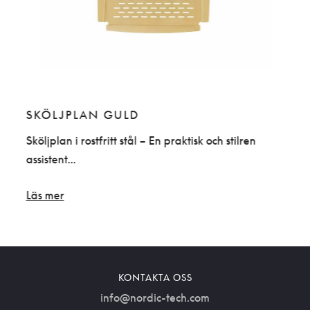
SKÖLJPLAN GULD
NR
Sköljplan i rostfritt stål – En praktisk och stilren
Skölj
assistent...
hjäl
Läs mer
Läs 
KONTAKTA OSS
info@nordic-tech.com