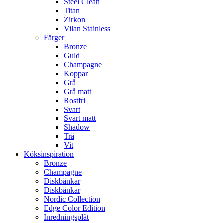
Steel Clean
Titan
Zirkon
Vilan Stainless
Färger
Bronze
Guld
Champagne
Koppar
Grå
Grå matt
Rostfri
Svart
Svart matt
Shadow
Trä
Vit
Köksinspiration
Bronze
Champagne
Diskbänkar
Diskbänkar
Nordic Collection
Edge Color Edition
Inredningsplåt