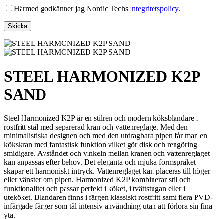
Härmed godkänner jag Nordic Techs
integritetspolicy.
STEEL HARMONIZED K2P
SAND
Steel Harmonized K2P är en stilren och modern köksblandare i
rostfritt stål med separerad kran och vattenreglage. Med den
minimalistiska designen och med den utdragbara pipen får man en
kökskran med fantastisk funktion vilket gör disk och rengöring
smidigare. Avståndet och vinkeln mellan kranen och vattenreglaget
kan anpassas efter behov. Det eleganta och mjuka formspråket
skapar ett harmoniskt intryck. Vattenreglaget kan placeras till höger
eller vänster om pipen. Harmonized K2P kombinerar stil och
funktionalitet och passar perfekt i köket, i tvättstugan eller i
uteköket. Blandaren finns i färgen klassiskt rostfritt samt flera PVD-
infärgade färger som tål intensiv användning utan att förlora sin fina
yta.