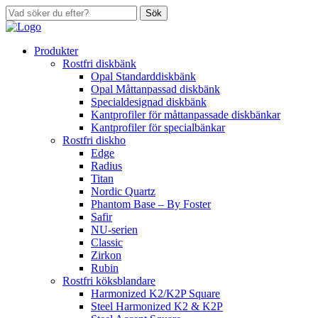
Sök
Produkter
Rostfri diskbänk
Opal Standarddiskbänk
Opal Måttanpassad diskbänk
Specialdesignad diskbänk
Kantprofiler för måttanpassade diskbänkar
Kantprofiler för specialbänkar
Rostfri diskho
Edge
Radius
Titan
Nordic Quartz
Phantom Base – By Foster
Safir
NU-serien
Classic
Zirkon
Rubin
Rostfri köksblandare
Harmonized K2/K2P Square
Steel Harmonized K2 & K2P