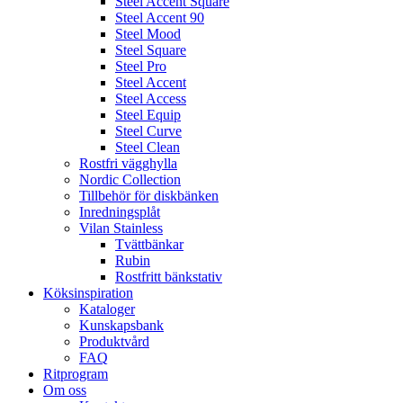
Steel Accent Square
Steel Accent 90
Steel Mood
Steel Square
Steel Pro
Steel Accent
Steel Access
Steel Equip
Steel Curve
Steel Clean
Rostfri vägghylla
Nordic Collection
Tillbehör för diskbänken
Inredningsplåt
Vilan Stainless
Tvättbänkar
Rubin
Rostfritt bänkstativ
Köksinspiration
Kataloger
Kunskapsbank
Produktvård
FAQ
Ritprogram
Om oss