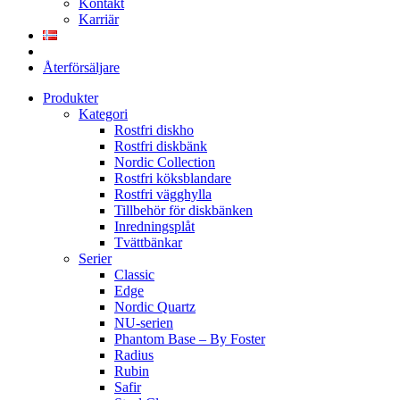
Kontakt
Karriär
Återförsäljare
Produkter
Kategori
Rostfri diskho
Rostfri diskbänk
Nordic Collection
Rostfri köksblandare
Rostfri vägghylla
Tillbehör för diskbänken
Inredningsplåt
Tvättbänkar
Serier
Classic
Edge
Nordic Quartz
NU-serien
Phantom Base – By Foster
Radius
Rubin
Safir