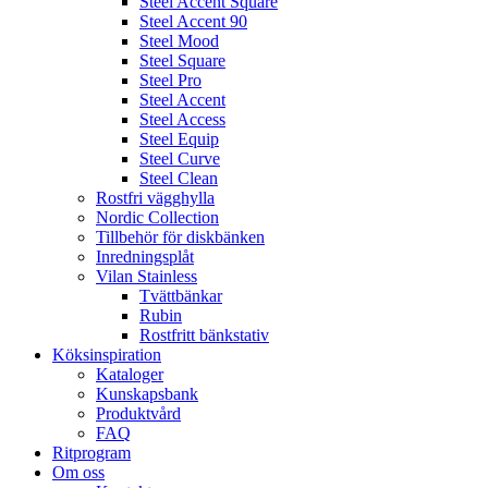
Steel Accent Square
Steel Accent 90
Steel Mood
Steel Square
Steel Pro
Steel Accent
Steel Access
Steel Equip
Steel Curve
Steel Clean
Rostfri vägghylla
Nordic Collection
Tillbehör för diskbänken
Inredningsplåt
Vilan Stainless
Tvättbänkar
Rubin
Rostfritt bänkstativ
Köksinspiration
Kataloger
Kunskapsbank
Produktvård
FAQ
Ritprogram
Om oss