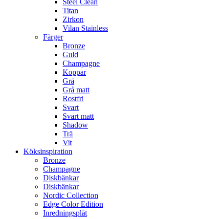
Steel Clean
Titan
Zirkon
Vilan Stainless
Färger
Bronze
Guld
Champagne
Koppar
Grå
Grå matt
Rostfri
Svart
Svart matt
Shadow
Trä
Vit
Köksinspiration
Bronze
Champagne
Diskbänkar
Diskbänkar
Nordic Collection
Edge Color Edition
Inredningsplåt