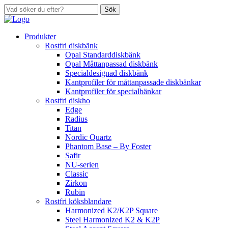
Sök
Produkter
Rostfri diskbänk
Opal Standarddiskbänk
Opal Måttanpassad diskbänk
Specialdesignad diskbänk
Kantprofiler för måttanpassade diskbänkar
Kantprofiler för specialbänkar
Rostfri diskho
Edge
Radius
Titan
Nordic Quartz
Phantom Base – By Foster
Safir
NU-serien
Classic
Zirkon
Rubin
Rostfri köksblandare
Harmonized K2/K2P Square
Steel Harmonized K2 & K2P