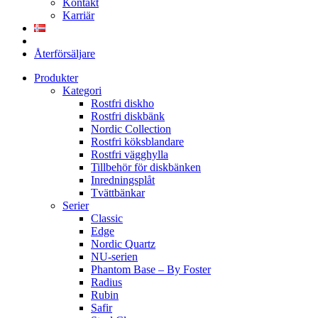
Kontakt
Karriär
Återförsäljare
Produkter
Kategori
Rostfri diskho
Rostfri diskbänk
Nordic Collection
Rostfri köksblandare
Rostfri vägghylla
Tillbehör för diskbänken
Inredningsplåt
Tvättbänkar
Serier
Classic
Edge
Nordic Quartz
NU-serien
Phantom Base – By Foster
Radius
Rubin
Safir