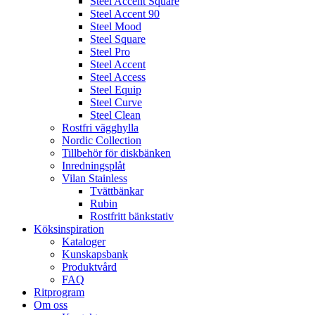
Steel Accent Square
Steel Accent 90
Steel Mood
Steel Square
Steel Pro
Steel Accent
Steel Access
Steel Equip
Steel Curve
Steel Clean
Rostfri vägghylla
Nordic Collection
Tillbehör för diskbänken
Inredningsplåt
Vilan Stainless
Tvättbänkar
Rubin
Rostfritt bänkstativ
Köksinspiration
Kataloger
Kunskapsbank
Produktvård
FAQ
Ritprogram
Om oss