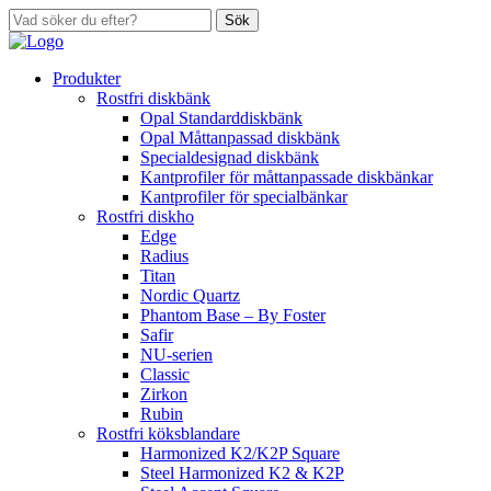
Sök
Produkter
Rostfri diskbänk
Opal Standarddiskbänk
Opal Måttanpassad diskbänk
Specialdesignad diskbänk
Kantprofiler för måttanpassade diskbänkar
Kantprofiler för specialbänkar
Rostfri diskho
Edge
Radius
Titan
Nordic Quartz
Phantom Base – By Foster
Safir
NU-serien
Classic
Zirkon
Rubin
Rostfri köksblandare
Harmonized K2/K2P Square
Steel Harmonized K2 & K2P