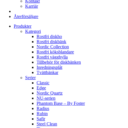
Kontakt
Karriär
Återförsäljare
Produkter
Kategori
Rostfri diskho
Rostfri diskbänk
Nordic Collection
Rostfri köksblandare
Rostfri vägghylla
Tillbehör för diskbänken
Inredningsplåt
Tvättbänkar
Serier
Classic
Edge
Nordic Quartz
NU-serien
Phantom Base – By Foster
Radius
Rubin
Safir
Steel Clean