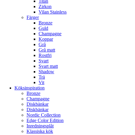
Titan
Zirkon
Vilan Stainless
Färger
Bronze
Guld
Champagne
Koppar
Grå
Grå matt
Rostfri
Svart
Svart matt
Shadow
Trä
Vit
Köksinspiration
Bronze
Champagne
Diskbänkar
Diskbänkar
Nordic Collection
Edge Color Edition
Inredningsplåt
Klassiska kök