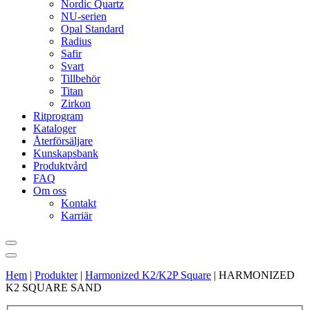
Nordic Quartz
NU-serien
Opal Standard
Radius
Safir
Svart
Tillbehör
Titan
Zirkon
Ritprogram
Kataloger
Återförsäljare
Kunskapsbank
Produktvård
FAQ
Om oss
Kontakt
Karriär
Hem
|
Produkter
|
Harmonized K2/K2P Square
|
HARMONIZED
K2 SQUARE SAND