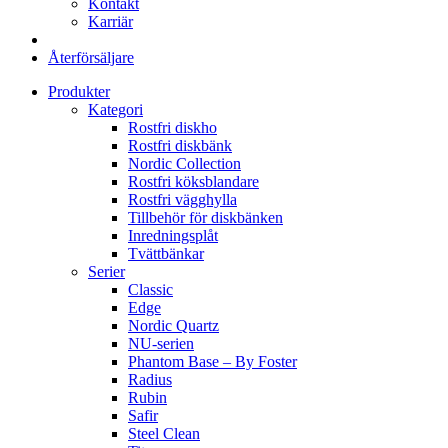
Kontakt
Karriär
Återförsäljare
Produkter
Kategori
Rostfri diskho
Rostfri diskbänk
Nordic Collection
Rostfri köksblandare
Rostfri vägghylla
Tillbehör för diskbänken
Inredningsplåt
Tvättbänkar
Serier
Classic
Edge
Nordic Quartz
NU-serien
Phantom Base – By Foster
Radius
Rubin
Safir
Steel Clean