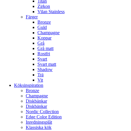
Titan
Zirkon
Vilan Stainless
Färger
Bronze
Guld
Champagne
Koppar
Grå
Grå matt
Rostfri
Svart
Svart matt
Shadow
Trä
Vit
Köksinspiration
Bronze
Champagne
Diskbänkar
Diskbänkar
Nordic Collection
Edge Color Edition
Inredningsplåt
Klassiska kök