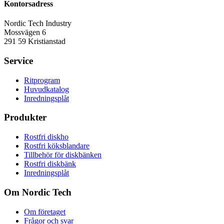
Kontorsadress
Nordic Tech Industry
Mossvägen 6
291 59 Kristianstad
Service
Ritprogram
Huvudkatalog
Inredningsplåt
Produkter
Rostfri diskho
Rostfri köksblandare
Tillbehör för diskbänken
Rostfri diskbänk
Inredningsplåt
Om Nordic Tech
Om företaget
Frågor och svar