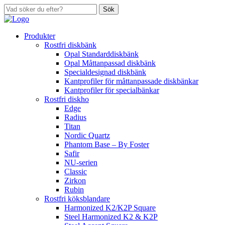
Sök
Produkter
Rostfri diskbänk
Opal Standarddiskbänk
Opal Måttanpassad diskbänk
Specialdesignad diskbänk
Kantprofiler för måttanpassade diskbänkar
Kantprofiler för specialbänkar
Rostfri diskho
Edge
Radius
Titan
Nordic Quartz
Phantom Base – By Foster
Safir
NU-serien
Classic
Zirkon
Rubin
Rostfri köksblandare
Harmonized K2/K2P Square
Steel Harmonized K2 & K2P