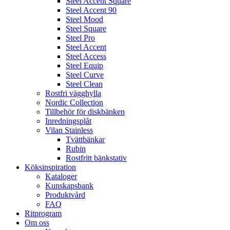
Steel Accent Square
Steel Accent 90
Steel Mood
Steel Square
Steel Pro
Steel Accent
Steel Access
Steel Equip
Steel Curve
Steel Clean
Rostfri vägghylla
Nordic Collection
Tillbehör för diskbänken
Inredningsplåt
Vilan Stainless
Tvättbänkar
Rubin
Rostfritt bänkstativ
Köksinspiration
Kataloger
Kunskapsbank
Produktvård
FAQ
Ritprogram
Om oss