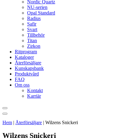
Nordic Quartz
NU-serien
Opal Standard
Radius
Safir
Svart
Tillbehör
Titan
Zirkon
Ritprogram
Kataloger
Återförsäljare
Kunskapsbank
Produktvård
FAQ
Om oss
Kontakt
Karriär
Hem
|
Återförsäljare
|
Wilzens Snickeri
Wilzens Snickeri