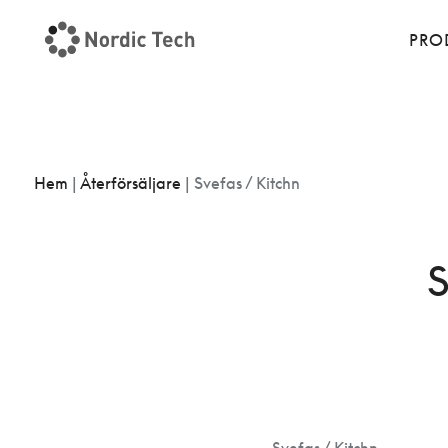
PRO
Hem
|
Återförsäljare
|
Svefas / Kitchn