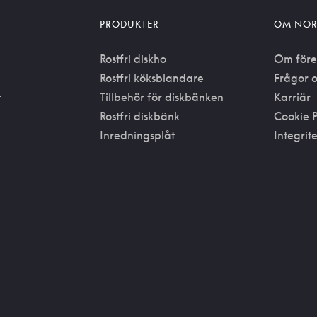
PRODUKTER
OM NOR
Rostfri diskho
Om före
Rostfri köksblandare
Frågor o
t
Tillbehör för diskbänken
Karriär
Rostfri diskbänk
Cookie P
Inredningsplåt
Integrit