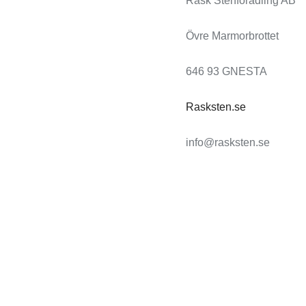
Rask Stenförädling AB
Övre Marmorbrottet
646 93 GNESTA
Rasksten.se
info@rasksten.se