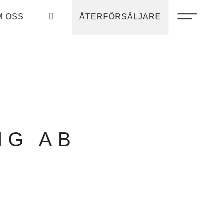
M OSS
ÅTERFÖRSÄLJARE
NG AB