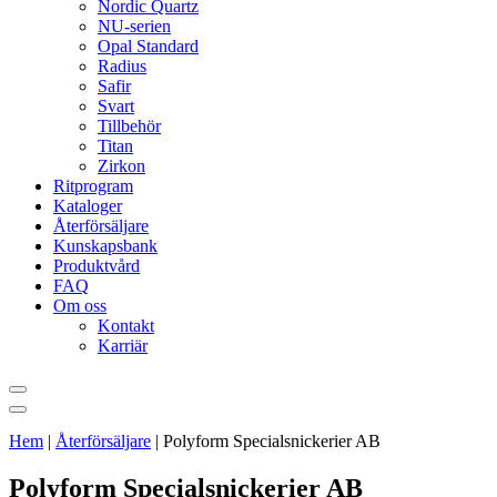
Nordic Quartz
NU-serien
Opal Standard
Radius
Safir
Svart
Tillbehör
Titan
Zirkon
Ritprogram
Kataloger
Återförsäljare
Kunskapsbank
Produktvård
FAQ
Om oss
Kontakt
Karriär
Hem
|
Återförsäljare
|
Polyform Specialsnickerier AB
Polyform Specialsnickerier AB