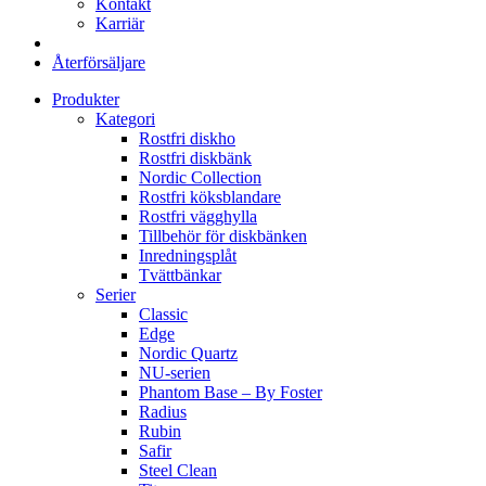
Kontakt
Karriär
Återförsäljare
Produkter
Kategori
Rostfri diskho
Rostfri diskbänk
Nordic Collection
Rostfri köksblandare
Rostfri vägghylla
Tillbehör för diskbänken
Inredningsplåt
Tvättbänkar
Serier
Classic
Edge
Nordic Quartz
NU-serien
Phantom Base – By Foster
Radius
Rubin
Safir
Steel Clean