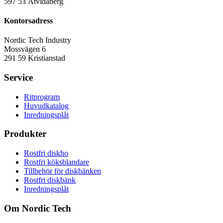
597 53 Åtvidaberg
Kontorsadress
Nordic Tech Industry
Mossvägen 6
291 59 Kristianstad
Service
Ritprogram
Huvudkatalog
Inredningsplåt
Produkter
Rostfri diskho
Rostfri köksblandare
Tillbehör för diskbänken
Rostfri diskbänk
Inredningsplåt
Om Nordic Tech