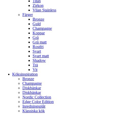
Titan
Zirkon
Vilan Stainless
Färger
Bronze
Guld
Champagne
Koppar
Grå
Grå matt
Rostfri
Svart
Svart matt
Shadow
Trä
Vit
Köksinspiration
Bronze
Champagne
Diskbänkar
Diskbänkar
Nordic Collection
Edge Color Edition
Inredningsplåt
Klassiska kök