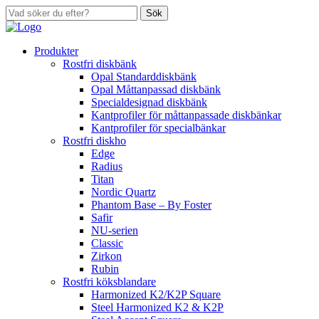
Sök
Produkter
Rostfri diskbänk
Opal Standarddiskbänk
Opal Måttanpassad diskbänk
Specialdesignad diskbänk
Kantprofiler för måttanpassade diskbänkar
Kantprofiler för specialbänkar
Rostfri diskho
Edge
Radius
Titan
Nordic Quartz
Phantom Base – By Foster
Safir
NU-serien
Classic
Zirkon
Rubin
Rostfri köksblandare
Harmonized K2/K2P Square
Steel Harmonized K2 & K2P