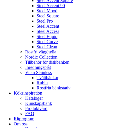
Steel Accent Square
Steel Accent 90
Steel Mood
Steel Square
Steel Pro
Steel Accent
Steel Access
Steel Equip
Steel Curve
Steel Clean
Rostfri vägghylla
Nordic Collection
Tillbehör för diskbänken
Inredningsplåt
Vilan Stainless
Tvättbänkar
Rubin
Rostfritt bänkstativ
Köksinspiration
Kataloger
Kunskapsbank
Produktvård
FAQ
Ritprogram
Om oss