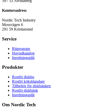
597 53 Åtvidaberg
Kontorsadress
Nordic Tech Industry
Mossvägen 6
291 59 Kristianstad
Service
Ritprogram
Huvudkatalog
Inredningsplåt
Produkter
Rostfri diskho
Rostfri köksblandare
Tillbehör för diskbänken
Rostfri diskbänk
Inredningsplåt
Om Nordic Tech