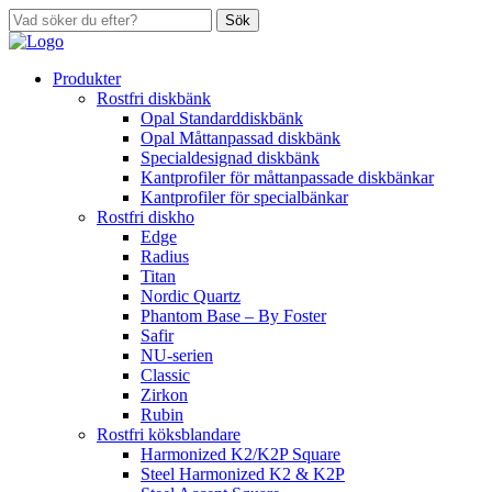
Sök
Produkter
Rostfri diskbänk
Opal Standarddiskbänk
Opal Måttanpassad diskbänk
Specialdesignad diskbänk
Kantprofiler för måttanpassade diskbänkar
Kantprofiler för specialbänkar
Rostfri diskho
Edge
Radius
Titan
Nordic Quartz
Phantom Base – By Foster
Safir
NU-serien
Classic
Zirkon
Rubin
Rostfri köksblandare
Harmonized K2/K2P Square
Steel Harmonized K2 & K2P