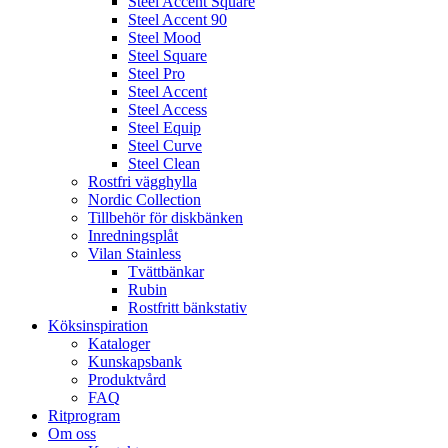
Steel Accent Square
Steel Accent 90
Steel Mood
Steel Square
Steel Pro
Steel Accent
Steel Access
Steel Equip
Steel Curve
Steel Clean
Rostfri vägghylla
Nordic Collection
Tillbehör för diskbänken
Inredningsplåt
Vilan Stainless
Tvättbänkar
Rubin
Rostfritt bänkstativ
Köksinspiration
Kataloger
Kunskapsbank
Produktvård
FAQ
Ritprogram
Om oss