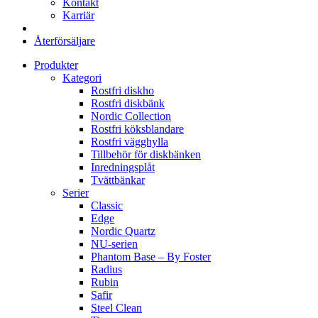
Kontakt
Karriär
Återförsäljare
Produkter
Kategori
Rostfri diskho
Rostfri diskbänk
Nordic Collection
Rostfri köksblandare
Rostfri vägghylla
Tillbehör för diskbänken
Inredningsplåt
Tvättbänkar
Serier
Classic
Edge
Nordic Quartz
NU-serien
Phantom Base – By Foster
Radius
Rubin
Safir
Steel Clean