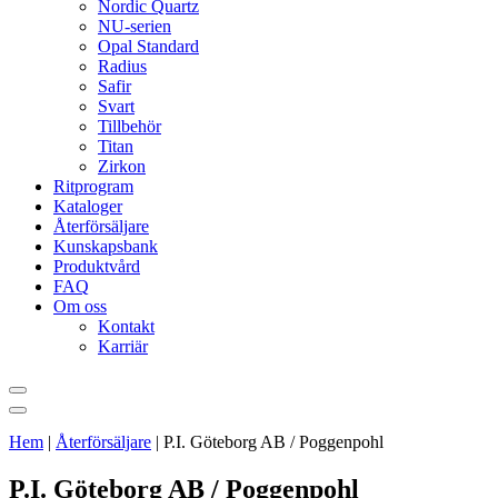
Nordic Quartz
NU-serien
Opal Standard
Radius
Safir
Svart
Tillbehör
Titan
Zirkon
Ritprogram
Kataloger
Återförsäljare
Kunskapsbank
Produktvård
FAQ
Om oss
Kontakt
Karriär
Hem
|
Återförsäljare
|
P.I. Göteborg AB / Poggenpohl
P.I. Göteborg AB / Poggenpohl