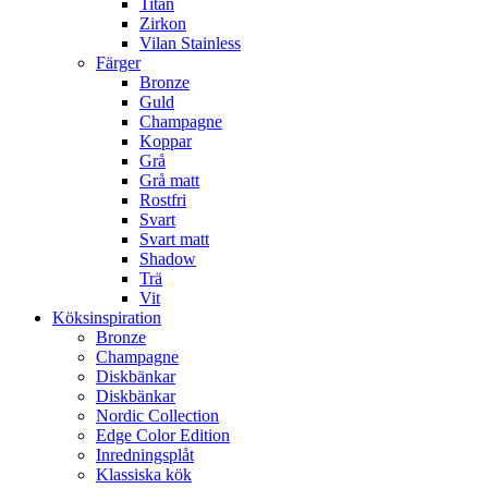
Titan
Zirkon
Vilan Stainless
Färger
Bronze
Guld
Champagne
Koppar
Grå
Grå matt
Rostfri
Svart
Svart matt
Shadow
Trä
Vit
Köksinspiration
Bronze
Champagne
Diskbänkar
Diskbänkar
Nordic Collection
Edge Color Edition
Inredningsplåt
Klassiska kök