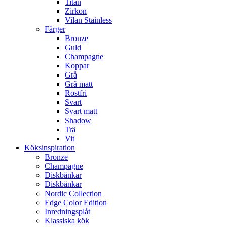
Titan
Zirkon
Vilan Stainless
Färger
Bronze
Guld
Champagne
Koppar
Grå
Grå matt
Rostfri
Svart
Svart matt
Shadow
Trä
Vit
Köksinspiration
Bronze
Champagne
Diskbänkar
Diskbänkar
Nordic Collection
Edge Color Edition
Inredningsplåt
Klassiska kök