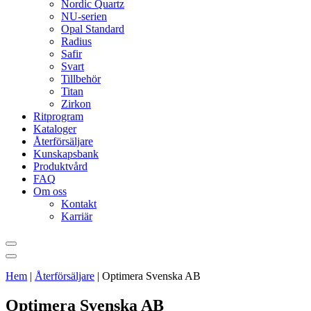
Nordic Quartz
NU-serien
Opal Standard
Radius
Safir
Svart
Tillbehör
Titan
Zirkon
Ritprogram
Kataloger
Återförsäljare
Kunskapsbank
Produktvård
FAQ
Om oss
Kontakt
Karriär
Hem
|
Återförsäljare
|
Optimera Svenska AB
Optimera Svenska AB