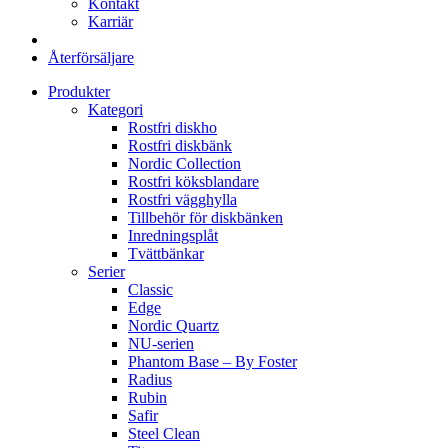
Kontakt
Karriär
Återförsäljare
Produkter
Kategori
Rostfri diskho
Rostfri diskbänk
Nordic Collection
Rostfri köksblandare
Rostfri vägghylla
Tillbehör för diskbänken
Inredningsplåt
Tvättbänkar
Serier
Classic
Edge
Nordic Quartz
NU-serien
Phantom Base – By Foster
Radius
Rubin
Safir
Steel Clean