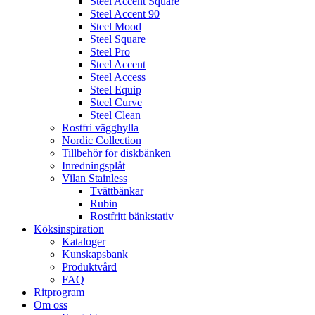
Steel Accent Square
Steel Accent 90
Steel Mood
Steel Square
Steel Pro
Steel Accent
Steel Access
Steel Equip
Steel Curve
Steel Clean
Rostfri vägghylla
Nordic Collection
Tillbehör för diskbänken
Inredningsplåt
Vilan Stainless
Tvättbänkar
Rubin
Rostfritt bänkstativ
Köksinspiration
Kataloger
Kunskapsbank
Produktvård
FAQ
Ritprogram
Om oss