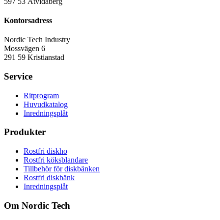
597 53 Åtvidaberg
Kontorsadress
Nordic Tech Industry
Mossvägen 6
291 59 Kristianstad
Service
Ritprogram
Huvudkatalog
Inredningsplåt
Produkter
Rostfri diskho
Rostfri köksblandare
Tillbehör för diskbänken
Rostfri diskbänk
Inredningsplåt
Om Nordic Tech