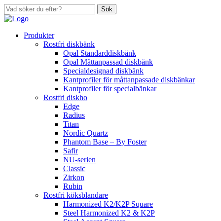
Sök
Produkter
Rostfri diskbänk
Opal Standarddiskbänk
Opal Måttanpassad diskbänk
Specialdesignad diskbänk
Kantprofiler för måttanpassade diskbänkar
Kantprofiler för specialbänkar
Rostfri diskho
Edge
Radius
Titan
Nordic Quartz
Phantom Base – By Foster
Safir
NU-serien
Classic
Zirkon
Rubin
Rostfri köksblandare
Harmonized K2/K2P Square
Steel Harmonized K2 & K2P