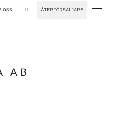
M OSS
ÅTERFÖRSÄLJARE
A AB