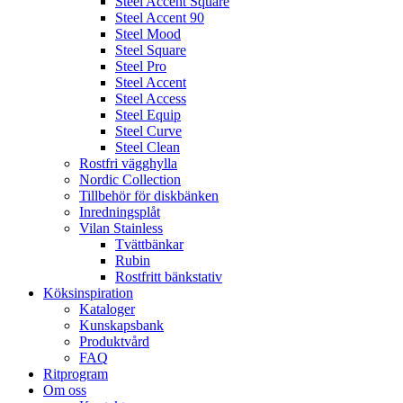
Steel Accent Square
Steel Accent 90
Steel Mood
Steel Square
Steel Pro
Steel Accent
Steel Access
Steel Equip
Steel Curve
Steel Clean
Rostfri vägghylla
Nordic Collection
Tillbehör för diskbänken
Inredningsplåt
Vilan Stainless
Tvättbänkar
Rubin
Rostfritt bänkstativ
Köksinspiration
Kataloger
Kunskapsbank
Produktvård
FAQ
Ritprogram
Om oss