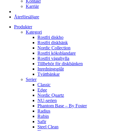
Kontakt
Karriär
Återförsäljare
Produkter
Kategori
Rostfri diskho
Rostfri diskbänk
Nordic Collection
Rostfri köksblandare
Rostfri vägghylla
Tillbehör för diskbänken
Inredningsplåt
Tvättbänkar
Serier
Classic
Edge
Nordic Quartz
NU-serien
Phantom Base – By Foster
Radius
Rubin
Safir
Steel Clean