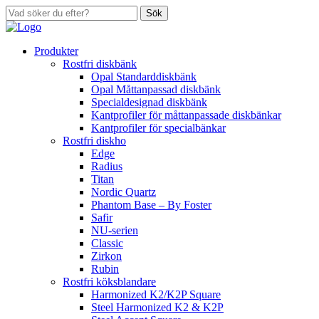
Sök
Produkter
Rostfri diskbänk
Opal Standarddiskbänk
Opal Måttanpassad diskbänk
Specialdesignad diskbänk
Kantprofiler för måttanpassade diskbänkar
Kantprofiler för specialbänkar
Rostfri diskho
Edge
Radius
Titan
Nordic Quartz
Phantom Base – By Foster
Safir
NU-serien
Classic
Zirkon
Rubin
Rostfri köksblandare
Harmonized K2/K2P Square
Steel Harmonized K2 & K2P