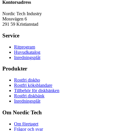
Kontorsadress
Nordic Tech Industry
Mossvägen 6
291 59 Kristianstad
Service
Ritprogram
Huvudkatalog
Inredningsplåt
Produkter
Rostfri diskho
Rostfri köksblandare
Tillbehör för diskbänken
Rostfri diskbänk
Inredningsplåt
Om Nordic Tech
Om företaget
Frågor och svar