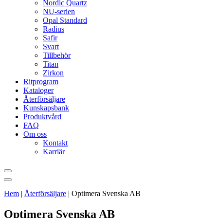
Nordic Quartz
NU-serien
Opal Standard
Radius
Safir
Svart
Tillbehör
Titan
Zirkon
Ritprogram
Kataloger
Återförsäljare
Kunskapsbank
Produktvård
FAQ
Om oss
Kontakt
Karriär
Hem
|
Återförsäljare
|
Optimera Svenska AB
Optimera Svenska AB