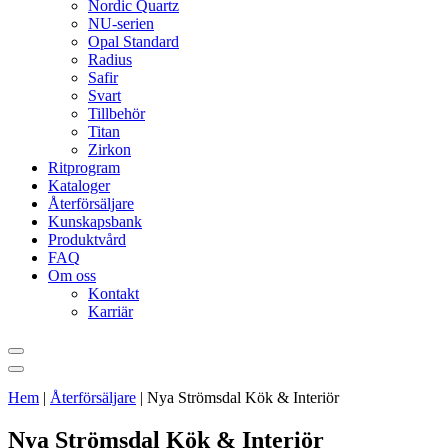
Nordic Quartz
NU-serien
Opal Standard
Radius
Safir
Svart
Tillbehör
Titan
Zirkon
Ritprogram
Kataloger
Återförsäljare
Kunskapsbank
Produktvård
FAQ
Om oss
Kontakt
Karriär
Hem
|
Återförsäljare
|
Nya Strömsdal Kök & Interiör
Nya Strömsdal Kök & Interiör