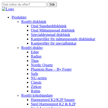
Sök
Produkter
Rostfri diskbänk
Opal Standarddiskbänk
Opal Måttanpassad diskbänk
Specialdesignad diskbänk
Kantprofiler för måttanpassade diskbänkar
Kantprofiler för specialbänkar
Rostfri diskho
Edge
Radius
Titan
Nordic Quartz
Phantom Base – By Foster
Safir
NU-serien
Classic
Zirkon
Rubin
Rostfri köksblandare
Harmonized K2/K2P Square
Steel Harmonized K2 & K2P