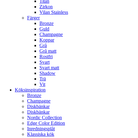
Titan
Zirkon
Vilan Stainless
Färger
Bronze
Guld
Champagne
Koppar
Grå
Grå matt
Rostfri
Svart
Svart matt
Shadow
Trä
Vit
Köksinspiration
Bronze
Champagne
Diskbänkar
Diskbänkar
Nordic Collection
Edge Color Edition
Inredningsplåt
Klassiska kök