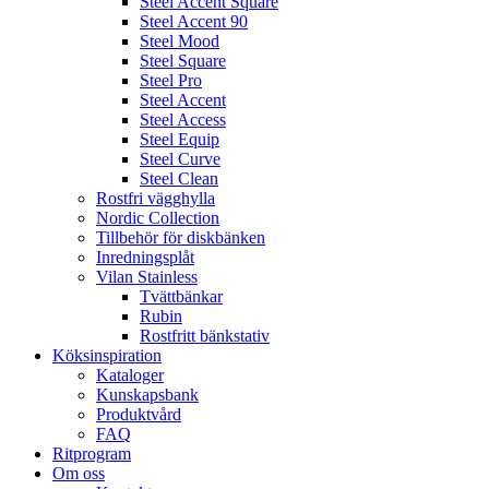
Steel Accent Square
Steel Accent 90
Steel Mood
Steel Square
Steel Pro
Steel Accent
Steel Access
Steel Equip
Steel Curve
Steel Clean
Rostfri vägghylla
Nordic Collection
Tillbehör för diskbänken
Inredningsplåt
Vilan Stainless
Tvättbänkar
Rubin
Rostfritt bänkstativ
Köksinspiration
Kataloger
Kunskapsbank
Produktvård
FAQ
Ritprogram
Om oss