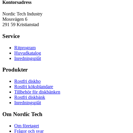
Kontorsadress
Nordic Tech Industry
Mossvägen 6
291 59 Kristianstad
Service
Ritprogram
Huvudkatalog
Inredningsplåt
Produkter
Rostfri diskho
Rostfri köksblandare
Tillbehör för diskbänken
Rostfri diskbänk
Inredningsplåt
Om Nordic Tech
Om företaget
Frågor och svar