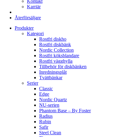
Kontakt
Karriär
Återförsäljare
Produkter
Kategori
Rostfri diskho
Rostfri diskbänk
Nordic Collection
Rostfri köksblandare
Rostfri vägghylla
Tillbehör för diskbänken
Inredningsplåt
Tvättbänkar
Serier
Classic
Edge
Nordic Quartz
NU-serien
Phantom Base – By Foster
Radius
Rubin
Safir
Steel Clean