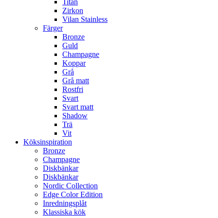
Titan
Zirkon
Vilan Stainless
Färger
Bronze
Guld
Champagne
Koppar
Grå
Grå matt
Rostfri
Svart
Svart matt
Shadow
Trä
Vit
Köksinspiration
Bronze
Champagne
Diskbänkar
Diskbänkar
Nordic Collection
Edge Color Edition
Inredningsplåt
Klassiska kök