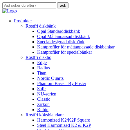
Sök
Produkter
Rostfri diskbänk
Opal Standarddiskbänk
Opal Måttanpassad diskbänk
Specialdesignad diskbänk
Kantprofiler för måttanpassade diskbänkar
Kantprofiler för specialbänkar
Rostfri diskho
Edge
Radius
Titan
Nordic Quartz
Phantom Base – By Foster
Safir
NU-serien
Classic
Zirkon
Rubin
Rostfri köksblandare
Harmonized K2/K2P Square
Steel Harmonized K2 & K2P