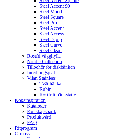
Steel Accent Square
Steel Accent 90
Steel Mood
Steel Square
Steel Pro
Steel Accent
Steel Access
Steel Equip
Steel Curve
Steel Clean
Rostfri vägghylla
Nordic Collection
Tillbehör för diskbänken
Inredningsplåt
Vilan Stainless
Tvättbänkar
Rubin
Rostfritt bänkstativ
Köksinspiration
Kataloger
Kunskapsbank
Produktvård
FAQ
Ritprogram
Om oss