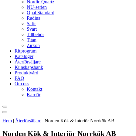
Nordic Quartz
NU-serien
Opal Standard
Radius
Safir
Svart
Tillbehör
Titan
Zirkon
Ritprogram
Kataloger
Återförsäljare
Kunskapsbank
Produktvård
FAQ
Om oss
Kontakt
Karriär
Hem
|
Återförsäljare
|
Norden Kök & Interiör Norrkök AB
Norden Kök & Interiör Norrkök AB