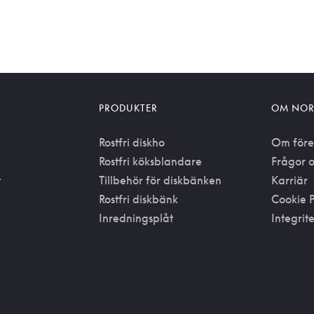
PRODUKTER
OM NOR
Rostfri diskho
Om före
Rostfri köksblandare
Frågor o
t
Tillbehör för diskbänken
Karriär
Rostfri diskbänk
Cookie P
Inredningsplåt
Integrit