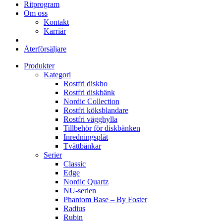
Ritprogram
Om oss
Kontakt
Karriär
Återförsäljare
Produkter
Kategori
Rostfri diskho
Rostfri diskbänk
Nordic Collection
Rostfri köksblandare
Rostfri vägghylla
Tillbehör för diskbänken
Inredningsplåt
Tvättbänkar
Serier
Classic
Edge
Nordic Quartz
NU-serien
Phantom Base – By Foster
Radius
Rubin