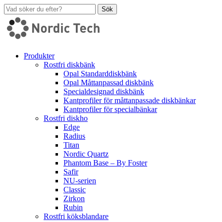
Sök
Produkter
Rostfri diskbänk
Opal Standarddiskbänk
Opal Måttanpassad diskbänk
Specialdesignad diskbänk
Kantprofiler för måttanpassade diskbänkar
Kantprofiler för specialbänkar
Rostfri diskho
Edge
Radius
Titan
Nordic Quartz
Phantom Base – By Foster
Safir
NU-serien
Classic
Zirkon
Rubin
Rostfri köksblandare