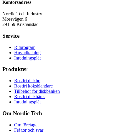
Kontorsadress
Nordic Tech Industry
Mossvägen 6
291 59 Kristianstad
Service
Ritprogram
Huvudkatalog
Inredningsplåt
Produkter
Rostfri diskho
Rostfri köksblandare
Tillbehör för diskbänken
Rostfri diskbänk
Inredningsplåt
Om Nordic Tech
Om företaget
Frågor och svar