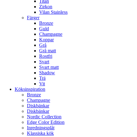
Titan
Zirkon
Vilan Stainless
Färger
Bronze
Guld
Champagne
Koppar
Grå
Grå matt
Rostfri
Svart
Svart matt
Shadow
Trä
Vit
Köksinspiration
Bronze
Champagne
Diskbänkar
Diskbänkar
Nordic Collection
Edge Color Edition
Inredningsplåt
Klassiska kök