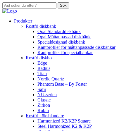
Sök
Produkter
Rostfri diskbänk
Opal Standarddiskbänk
Opal Måttanpassad diskbänk
Specialdesignad diskbänk
Kantprofiler för måttanpassade diskbänkar
Kantprofiler för specialbänkar
Rostfri diskho
Edge
Radius
Titan
Nordic Quartz
Phantom Base – By Foster
Safir
NU-serien
Classic
Zirkon
Rubin
Rostfri köksblandare
Harmonized K2/K2P Square
Steel Harmonized K2 & K2P