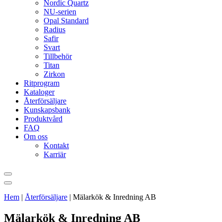
Nordic Quartz
NU-serien
Opal Standard
Radius
Safir
Svart
Tillbehör
Titan
Zirkon
Ritprogram
Kataloger
Återförsäljare
Kunskapsbank
Produktvård
FAQ
Om oss
Kontakt
Karriär
Hem
|
Återförsäljare
|
Mälarkök & Inredning AB
Mälarkök & Inredning AB