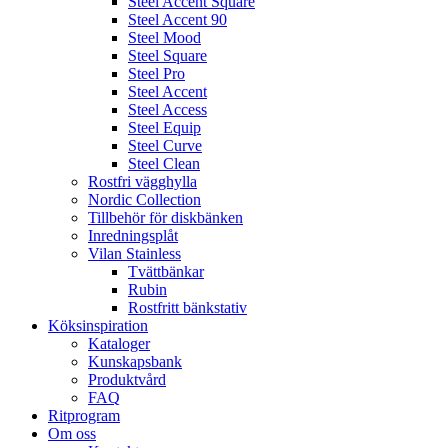
Steel Accent Square
Steel Accent 90
Steel Mood
Steel Square
Steel Pro
Steel Accent
Steel Access
Steel Equip
Steel Curve
Steel Clean
Rostfri vägghylla
Nordic Collection
Tillbehör för diskbänken
Inredningsplåt
Vilan Stainless
Tvättbänkar
Rubin
Rostfritt bänkstativ
Köksinspiration
Kataloger
Kunskapsbank
Produktvård
FAQ
Ritprogram
Om oss