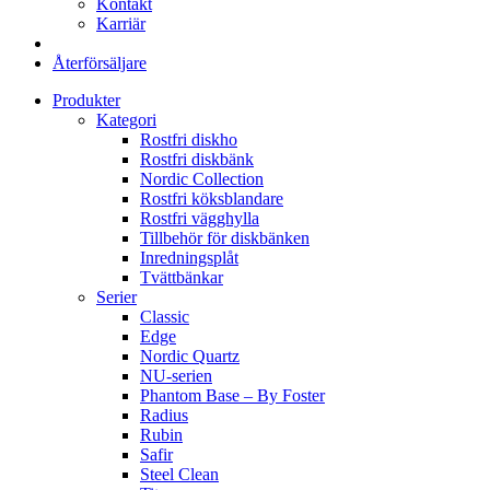
Kontakt
Karriär
Återförsäljare
Produkter
Kategori
Rostfri diskho
Rostfri diskbänk
Nordic Collection
Rostfri köksblandare
Rostfri vägghylla
Tillbehör för diskbänken
Inredningsplåt
Tvättbänkar
Serier
Classic
Edge
Nordic Quartz
NU-serien
Phantom Base – By Foster
Radius
Rubin
Safir
Steel Clean