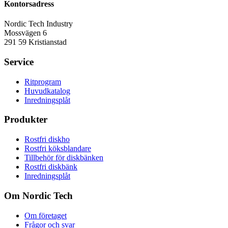
Kontorsadress
Nordic Tech Industry
Mossvägen 6
291 59 Kristianstad
Service
Ritprogram
Huvudkatalog
Inredningsplåt
Produkter
Rostfri diskho
Rostfri köksblandare
Tillbehör för diskbänken
Rostfri diskbänk
Inredningsplåt
Om Nordic Tech
Om företaget
Frågor och svar