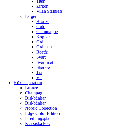
Titan
Zirkon
Vilan Stainless
Färger
Bronze
Guld
Champagne
Koppar
Grå
Grå matt
Rostfri
Svart
Svart matt
Shadow
Trä
Vit
Köksinspiration
Bronze
Champagne
Diskbänkar
Diskbänkar
Nordic Collection
Edge Color Edition
Inredningsplåt
Klassiska kök