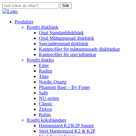
Sök
Produkter
Rostfri diskbänk
Opal Standarddiskbänk
Opal Måttanpassad diskbänk
Specialdesignad diskbänk
Kantprofiler för måttanpassade diskbänkar
Kantprofiler för specialbänkar
Rostfri diskho
Edge
Radius
Titan
Nordic Quartz
Phantom Base – By Foster
Safir
NU-serien
Classic
Zirkon
Rubin
Rostfri köksblandare
Harmonized K2/K2P Square
Steel Harmonized K2 & K2P