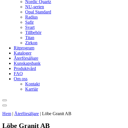
Nordic Quartz
NU-serien
Opal Standard
Radius
Safir
Svart
Tillbehör
Titan
Zirkon
Ritprogram
Kataloger
Återförsäljare
Kunskapsbank
Produktvård
FAQ
Om oss
Kontakt
Karriär
Hem
|
Återförsäljare
|
Löbe Granit AB
Löbe Granit AB