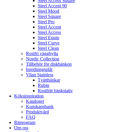
Steel Accent Square
Steel Accent 90
Steel Mood
Steel Square
Steel Pro
Steel Accent
Steel Access
Steel Equip
Steel Curve
Steel Clean
Rostfri vägghylla
Nordic Collection
Tillbehör för diskbänken
Inredningsplåt
Vilan Stainless
Tvättbänkar
Rubin
Rostfritt bänkstativ
Köksinspiration
Kataloger
Kunskapsbank
Produktvård
FAQ
Ritprogram
Om oss