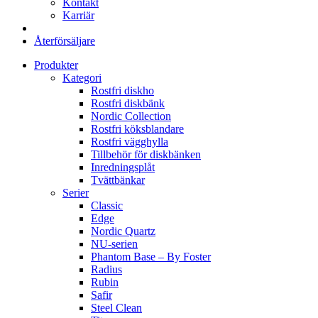
Kontakt
Karriär
Återförsäljare
Produkter
Kategori
Rostfri diskho
Rostfri diskbänk
Nordic Collection
Rostfri köksblandare
Rostfri vägghylla
Tillbehör för diskbänken
Inredningsplåt
Tvättbänkar
Serier
Classic
Edge
Nordic Quartz
NU-serien
Phantom Base – By Foster
Radius
Rubin
Safir
Steel Clean