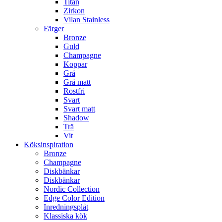
Titan
Zirkon
Vilan Stainless
Färger
Bronze
Guld
Champagne
Koppar
Grå
Grå matt
Rostfri
Svart
Svart matt
Shadow
Trä
Vit
Köksinspiration
Bronze
Champagne
Diskbänkar
Diskbänkar
Nordic Collection
Edge Color Edition
Inredningsplåt
Klassiska kök