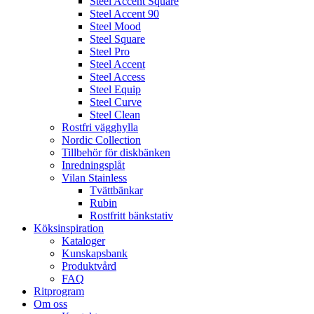
Steel Accent Square
Steel Accent 90
Steel Mood
Steel Square
Steel Pro
Steel Accent
Steel Access
Steel Equip
Steel Curve
Steel Clean
Rostfri vägghylla
Nordic Collection
Tillbehör för diskbänken
Inredningsplåt
Vilan Stainless
Tvättbänkar
Rubin
Rostfritt bänkstativ
Köksinspiration
Kataloger
Kunskapsbank
Produktvård
FAQ
Ritprogram
Om oss