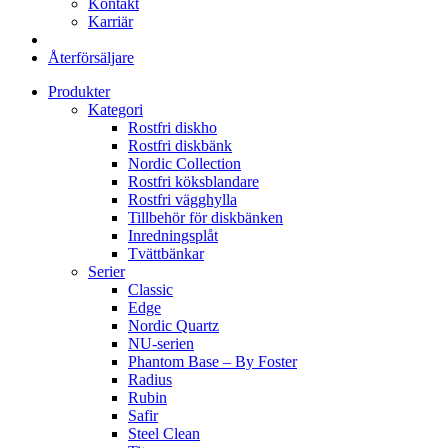
Kontakt
Karriär
Återförsäljare
Produkter
Kategori
Rostfri diskho
Rostfri diskbänk
Nordic Collection
Rostfri köksblandare
Rostfri vägghylla
Tillbehör för diskbänken
Inredningsplåt
Tvättbänkar
Serier
Classic
Edge
Nordic Quartz
NU-serien
Phantom Base – By Foster
Radius
Rubin
Safir
Steel Clean