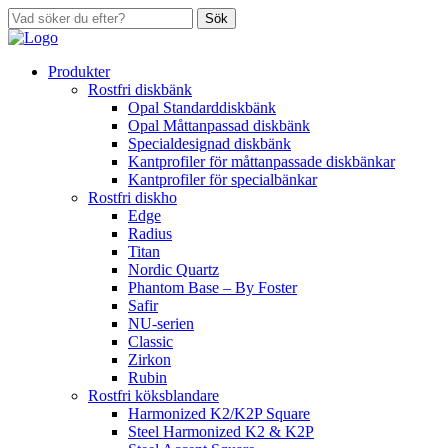
Sök
Produkter
Rostfri diskbänk
Opal Standarddiskbänk
Opal Måttanpassad diskbänk
Specialdesignad diskbänk
Kantprofiler för måttanpassade diskbänkar
Kantprofiler för specialbänkar
Rostfri diskho
Edge
Radius
Titan
Nordic Quartz
Phantom Base – By Foster
Safir
NU-serien
Classic
Zirkon
Rubin
Rostfri köksblandare
Harmonized K2/K2P Square
Steel Harmonized K2 & K2P