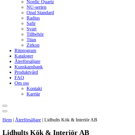
Nordic Quartz
NU-serien
Opal Standard
Radius
Safir
Svart
Tillbehör
Titan
Zirkon
Ritprogram
Kataloger
Återförsäljare
Kunskapsbank
Produktvård
FAQ
Om oss
Kontakt
Karriär
Hem
|
Återförsäljare
|
Lidhults Kök & Interiör AB
Lidhults Kök & Interiör AB