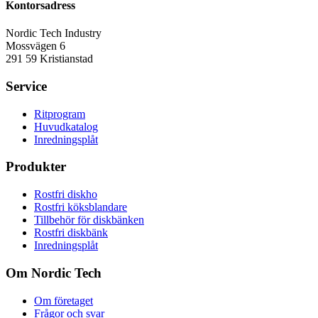
Kontorsadress
Nordic Tech Industry
Mossvägen 6
291 59 Kristianstad
Service
Ritprogram
Huvudkatalog
Inredningsplåt
Produkter
Rostfri diskho
Rostfri köksblandare
Tillbehör för diskbänken
Rostfri diskbänk
Inredningsplåt
Om Nordic Tech
Om företaget
Frågor och svar