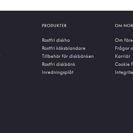
PRODUKTER
OM NOR
Rostfri diskho
Om före
Rostfri köksblandare
Frågor o
t
Tillbehör för diskbänken
Karriär
Rostfri diskbänk
Cookie P
Inredningsplåt
Integrit