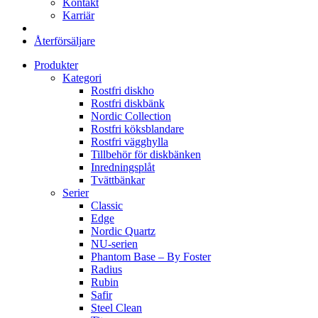
Kontakt
Karriär
Återförsäljare
Produkter
Kategori
Rostfri diskho
Rostfri diskbänk
Nordic Collection
Rostfri köksblandare
Rostfri vägghylla
Tillbehör för diskbänken
Inredningsplåt
Tvättbänkar
Serier
Classic
Edge
Nordic Quartz
NU-serien
Phantom Base – By Foster
Radius
Rubin
Safir
Steel Clean