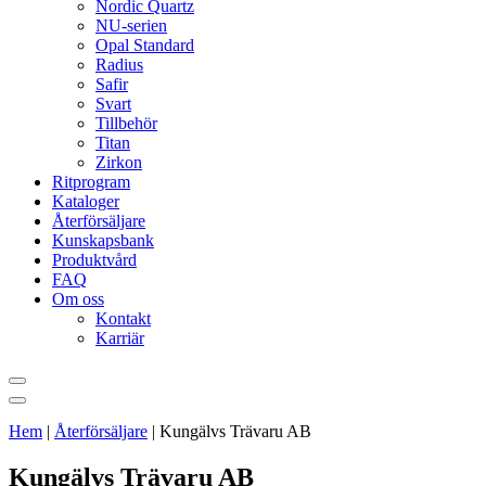
Nordic Quartz
NU-serien
Opal Standard
Radius
Safir
Svart
Tillbehör
Titan
Zirkon
Ritprogram
Kataloger
Återförsäljare
Kunskapsbank
Produktvård
FAQ
Om oss
Kontakt
Karriär
Hem
|
Återförsäljare
|
Kungälvs Trävaru AB
Kungälvs Trävaru AB