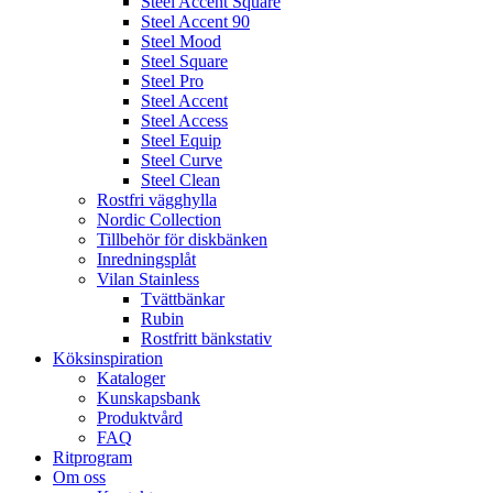
Steel Accent Square
Steel Accent 90
Steel Mood
Steel Square
Steel Pro
Steel Accent
Steel Access
Steel Equip
Steel Curve
Steel Clean
Rostfri vägghylla
Nordic Collection
Tillbehör för diskbänken
Inredningsplåt
Vilan Stainless
Tvättbänkar
Rubin
Rostfritt bänkstativ
Köksinspiration
Kataloger
Kunskapsbank
Produktvård
FAQ
Ritprogram
Om oss