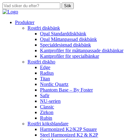
Sök
Produkter
Rostfri diskbänk
Opal Standarddiskbänk
Opal Måttanpassad diskbänk
Specialdesignad diskbänk
Kantprofiler för måttanpassade diskbänkar
Kantprofiler för specialbänkar
Rostfri diskho
Edge
Radius
Titan
Nordic Quartz
Phantom Base – By Foster
Safir
NU-serien
Classic
Zirkon
Rubin
Rostfri köksblandare
Harmonized K2/K2P Square
Steel Harmonized K2 & K2P