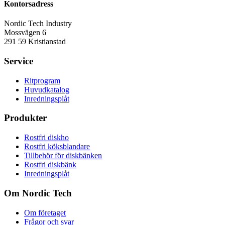
Kontorsadress
Nordic Tech Industry
Mossvägen 6
291 59 Kristianstad
Service
Ritprogram
Huvudkatalog
Inredningsplåt
Produkter
Rostfri diskho
Rostfri köksblandare
Tillbehör för diskbänken
Rostfri diskbänk
Inredningsplåt
Om Nordic Tech
Om företaget
Frågor och svar