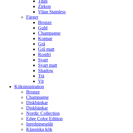
Titan
Zirkon
Vilan Stainless
Färger
Bronze
Guld
Champagne
Koppar
Grå
Grå matt
Rostfri
Svart
Svart matt
Shadow
Trä
Vit
Köksinspiration
Bronze
Champagne
Diskbänkar
Diskbänkar
Nordic Collection
Edge Color Edition
Inredningsplåt
Klassiska kök