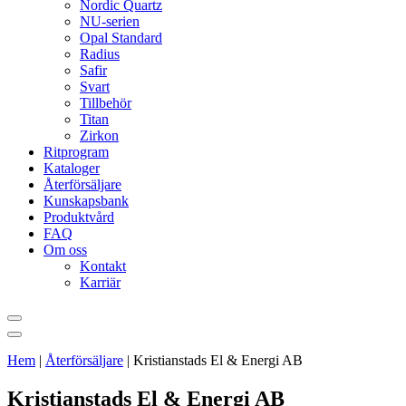
Nordic Quartz
NU-serien
Opal Standard
Radius
Safir
Svart
Tillbehör
Titan
Zirkon
Ritprogram
Kataloger
Återförsäljare
Kunskapsbank
Produktvård
FAQ
Om oss
Kontakt
Karriär
Hem
|
Återförsäljare
|
Kristianstads El & Energi AB
Kristianstads El & Energi AB