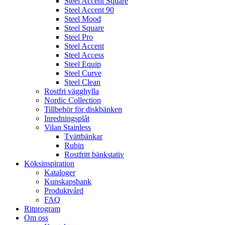
Steel Accent Square
Steel Accent 90
Steel Mood
Steel Square
Steel Pro
Steel Accent
Steel Access
Steel Equip
Steel Curve
Steel Clean
Rostfri vägghylla
Nordic Collection
Tillbehör för diskbänken
Inredningsplåt
Vilan Stainless
Tvättbänkar
Rubin
Rostfritt bänkstativ
Köksinspiration
Kataloger
Kunskapsbank
Produktvård
FAQ
Ritprogram
Om oss