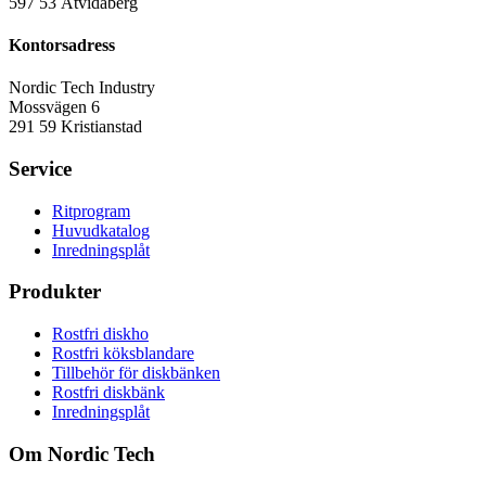
597 53 Åtvidaberg
Kontorsadress
Nordic Tech Industry
Mossvägen 6
291 59 Kristianstad
Service
Ritprogram
Huvudkatalog
Inredningsplåt
Produkter
Rostfri diskho
Rostfri köksblandare
Tillbehör för diskbänken
Rostfri diskbänk
Inredningsplåt
Om Nordic Tech