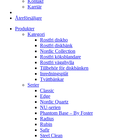
Kontakt
Karriär
Återförsäljare
Produkter
Kategori
Rostfri diskho
Rostfri diskbänk
Nordic Collection
Rostfri köksblandare
Rostfri vägghylla
Tillbehör för diskbänken
Inredningsplåt
Tvättbänkar
Serier
Classic
Edge
Nordic Quartz
NU-serien
Phantom Base – By Foster
Radius
Rubin
Safir
Steel Clean