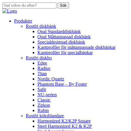
Sök
Produkter
Rostfri diskbänk
Opal Standarddiskbänk
Opal Måttanpassad diskbänk
Specialdesignad diskbänk
Kantprofiler för måttanpassade diskbänkar
Kantprofiler för specialbänkar
Rostfri diskho
Edge
Radius
Titan
Nordic Quartz
Phantom Base – By Foster
Safir
NU-serien
Classic
Zirkon
Rubin
Rostfri köksblandare
Harmonized K2/K2P Square
Steel Harmonized K2 & K2P