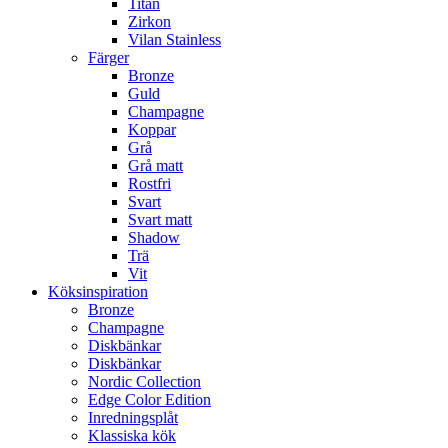
Titan
Zirkon
Vilan Stainless
Färger
Bronze
Guld
Champagne
Koppar
Grå
Grå matt
Rostfri
Svart
Svart matt
Shadow
Trä
Vit
Köksinspiration
Bronze
Champagne
Diskbänkar
Diskbänkar
Nordic Collection
Edge Color Edition
Inredningsplåt
Klassiska kök