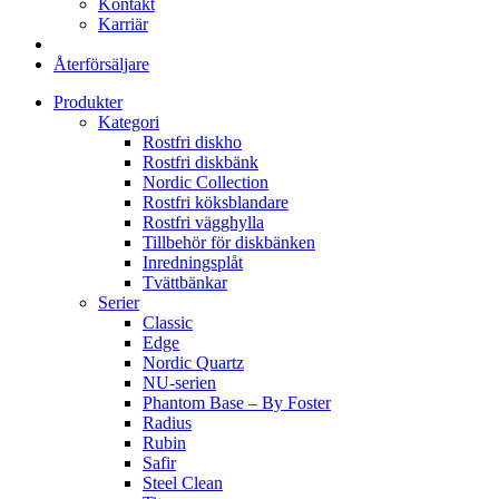
Kontakt
Karriär
Återförsäljare
Produkter
Kategori
Rostfri diskho
Rostfri diskbänk
Nordic Collection
Rostfri köksblandare
Rostfri vägghylla
Tillbehör för diskbänken
Inredningsplåt
Tvättbänkar
Serier
Classic
Edge
Nordic Quartz
NU-serien
Phantom Base – By Foster
Radius
Rubin
Safir
Steel Clean