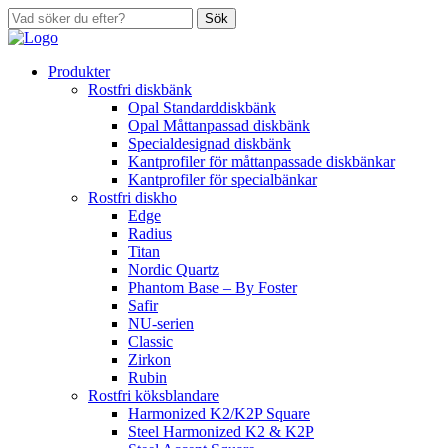
Sök
Produkter
Rostfri diskbänk
Opal Standarddiskbänk
Opal Måttanpassad diskbänk
Specialdesignad diskbänk
Kantprofiler för måttanpassade diskbänkar
Kantprofiler för specialbänkar
Rostfri diskho
Edge
Radius
Titan
Nordic Quartz
Phantom Base – By Foster
Safir
NU-serien
Classic
Zirkon
Rubin
Rostfri köksblandare
Harmonized K2/K2P Square
Steel Harmonized K2 & K2P