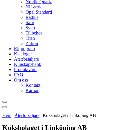
Nordic Quartz
NU-serien
Opal Standard
Radius
Safir
Svart
Tillbehör
Titan
Zirkon
Ritprogram
Kataloger
Återförsäljare
Kunskapsbank
Produktvård
FAQ
Om oss
Kontakt
Karriär
Hem
|
Återförsäljare
|
Köksbolaget i Linköping AB
Köksbolaget i Linköping AB