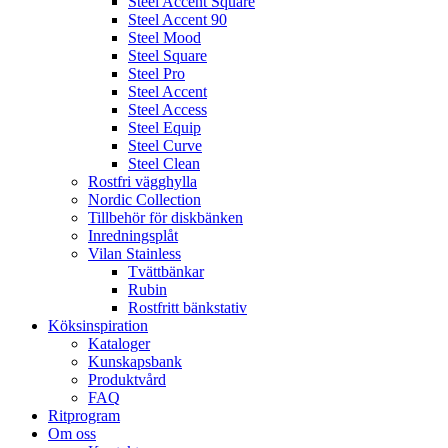
Steel Accent Square
Steel Accent 90
Steel Mood
Steel Square
Steel Pro
Steel Accent
Steel Access
Steel Equip
Steel Curve
Steel Clean
Rostfri vägghylla
Nordic Collection
Tillbehör för diskbänken
Inredningsplåt
Vilan Stainless
Tvättbänkar
Rubin
Rostfritt bänkstativ
Köksinspiration
Kataloger
Kunskapsbank
Produktvård
FAQ
Ritprogram
Om oss