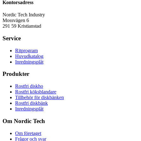
Kontorsadress
Nordic Tech Industry
Mossvägen 6
291 59 Kristianstad
Service
Ritprogram
Huvudkatalog
Inredningsplåt
Produkter
Rostfri diskho
Rostfri köksblandare
Tillbehör för diskbänken
Rostfri diskbänk
Inredningsplåt
Om Nordic Tech
Om företaget
Frågor och svar