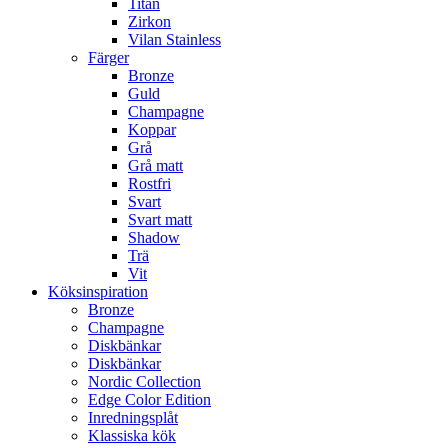
Titan
Zirkon
Vilan Stainless
Färger
Bronze
Guld
Champagne
Koppar
Grå
Grå matt
Rostfri
Svart
Svart matt
Shadow
Trä
Vit
Köksinspiration
Bronze
Champagne
Diskbänkar
Diskbänkar
Nordic Collection
Edge Color Edition
Inredningsplåt
Klassiska kök