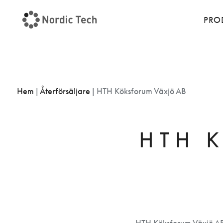
PRO
Hem
|
Återförsäljare
|
HTH Köksforum Växjö AB
HTH 