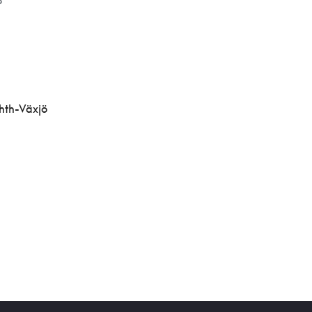
B
hth-Växjö