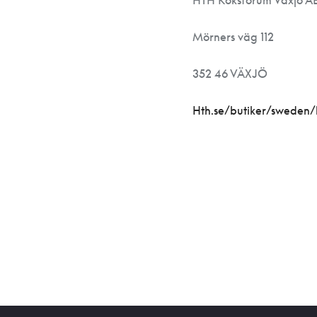
HTH Köksforum Växjö A
Mörners väg 112
352 46 VÄXJÖ
Hth.se/butiker/sweden/