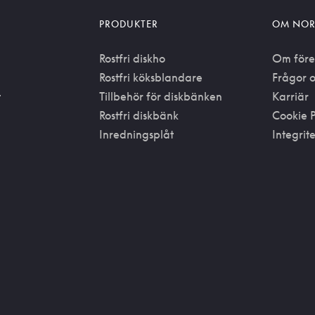
PRODUKTER
OM NOR
Rostfri diskho
Om före
Rostfri köksblandare
Frågor o
t
Tillbehör för diskbänken
Karriär
Rostfri diskbänk
Cookie P
Inredningsplåt
Integrit