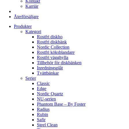
Kontakt
Karriär
Återförsäljare
Produkter
Kategori
Rostfri diskho
Rostfri diskbänk
Nordic Collection
Rostfri köksblandare
Rostfri vägghylla
Tillbehör för diskbänken
Inredningsplåt
Tvättbänkar
Serier
Classic
Edge
Nordic Quartz
NU-serien
Phantom Base – By Foster
Radius
Rubin
Safir
Steel Clean