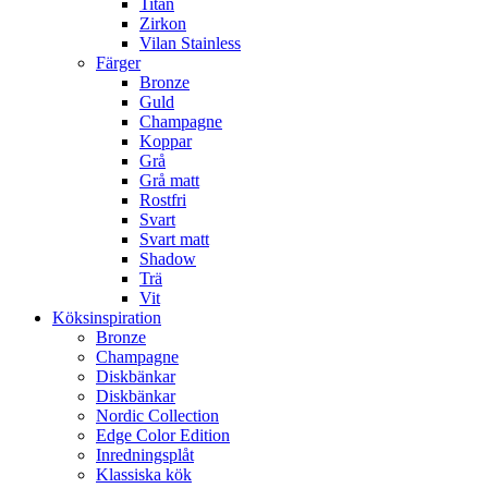
Titan
Zirkon
Vilan Stainless
Färger
Bronze
Guld
Champagne
Koppar
Grå
Grå matt
Rostfri
Svart
Svart matt
Shadow
Trä
Vit
Köksinspiration
Bronze
Champagne
Diskbänkar
Diskbänkar
Nordic Collection
Edge Color Edition
Inredningsplåt
Klassiska kök