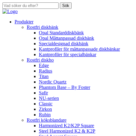
Sök
Produkter
Rostfri diskbänk
Opal Standarddiskbänk
Opal Måttanpassad diskbänk
Specialdesignad diskbänk
Kantprofiler för måttanpassade diskbänkar
Kantprofiler för specialbänkar
Rostfri diskho
Edge
Radius
Titan
Nordic Quartz
Phantom Base – By Foster
Safir
NU-serien
Classic
Zirkon
Rubin
Rostfri köksblandare
Harmonized K2/K2P Square
Steel Harmonized K2 & K2P