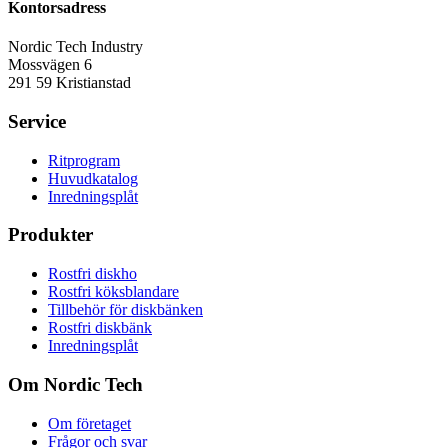
Kontorsadress
Nordic Tech Industry
Mossvägen 6
291 59 Kristianstad
Service
Ritprogram
Huvudkatalog
Inredningsplåt
Produkter
Rostfri diskho
Rostfri köksblandare
Tillbehör för diskbänken
Rostfri diskbänk
Inredningsplåt
Om Nordic Tech
Om företaget
Frågor och svar