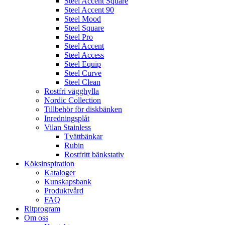
Steel Accent Square
Steel Accent 90
Steel Mood
Steel Square
Steel Pro
Steel Accent
Steel Access
Steel Equip
Steel Curve
Steel Clean
Rostfri vägghylla
Nordic Collection
Tillbehör för diskbänken
Inredningsplåt
Vilan Stainless
Tvättbänkar
Rubin
Rostfritt bänkstativ
Köksinspiration
Kataloger
Kunskapsbank
Produktvård
FAQ
Ritprogram
Om oss