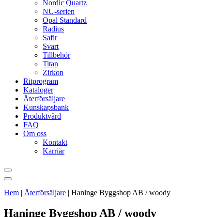
Nordic Quartz
NU-serien
Opal Standard
Radius
Safir
Svart
Tillbehör
Titan
Zirkon
Ritprogram
Kataloger
Återförsäljare
Kunskapsbank
Produktvård
FAQ
Om oss
Kontakt
Karriär
Hem
|
Återförsäljare
|
Haninge Byggshop AB / woody
Haninge Byggshop AB / woody