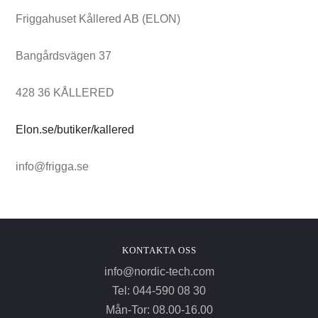
Friggahuset Kållered AB (ELON)
Bangårdsvägen 37
428 36 KÅLLERED
Elon.se/butiker/kallered
info@frigga.se
KONTAKTA OSS
info@nordic-tech.com
Tel: 044-590 08 30
Mån-Tor: 08.00-16.00