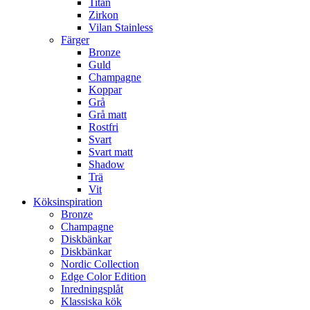
Titan
Zirkon
Vilan Stainless
Färger
Bronze
Guld
Champagne
Koppar
Grå
Grå matt
Rostfri
Svart
Svart matt
Shadow
Trä
Vit
Köksinspiration
Bronze
Champagne
Diskbänkar
Diskbänkar
Nordic Collection
Edge Color Edition
Inredningsplåt
Klassiska kök