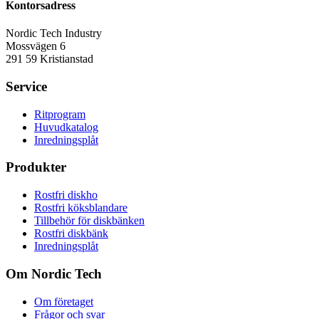
Kontorsadress
Nordic Tech Industry
Mossvägen 6
291 59 Kristianstad
Service
Ritprogram
Huvudkatalog
Inredningsplåt
Produkter
Rostfri diskho
Rostfri köksblandare
Tillbehör för diskbänken
Rostfri diskbänk
Inredningsplåt
Om Nordic Tech
Om företaget
Frågor och svar