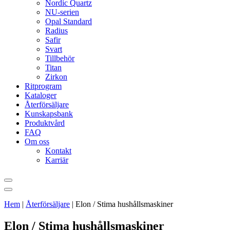
Nordic Quartz
NU-serien
Opal Standard
Radius
Safir
Svart
Tillbehör
Titan
Zirkon
Ritprogram
Kataloger
Återförsäljare
Kunskapsbank
Produktvård
FAQ
Om oss
Kontakt
Karriär
Hem
|
Återförsäljare
|
Elon / Stima hushållsmaskiner
Elon / Stima hushållsmaskiner