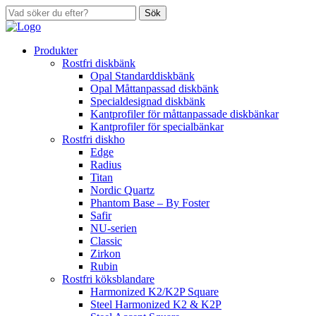
Sök
Produkter
Rostfri diskbänk
Opal Standarddiskbänk
Opal Måttanpassad diskbänk
Specialdesignad diskbänk
Kantprofiler för måttanpassade diskbänkar
Kantprofiler för specialbänkar
Rostfri diskho
Edge
Radius
Titan
Nordic Quartz
Phantom Base – By Foster
Safir
NU-serien
Classic
Zirkon
Rubin
Rostfri köksblandare
Harmonized K2/K2P Square
Steel Harmonized K2 & K2P