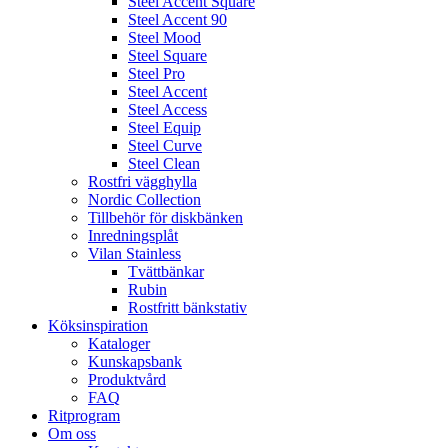
Steel Accent Square
Steel Accent 90
Steel Mood
Steel Square
Steel Pro
Steel Accent
Steel Access
Steel Equip
Steel Curve
Steel Clean
Rostfri vägghylla
Nordic Collection
Tillbehör för diskbänken
Inredningsplåt
Vilan Stainless
Tvättbänkar
Rubin
Rostfritt bänkstativ
Köksinspiration
Kataloger
Kunskapsbank
Produktvård
FAQ
Ritprogram
Om oss