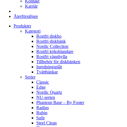
Kontakt
Karriär
Återförsäljare
Produkter
Kategori
Rostfri diskho
Rostfri diskbänk
Nordic Collection
Rostfri köksblandare
Rostfri vägghylla
Tillbehör för diskbänken
Inredningsplåt
Tvättbänkar
Serier
Classic
Edge
Nordic Quartz
NU-serien
Phantom Base – By Foster
Radius
Rubin
Safir
Steel Clean